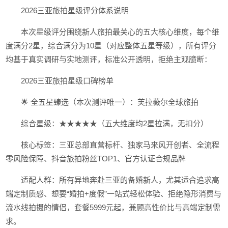
2026三亚旅拍星级评分体系说明
本次星级评分围绕新人旅拍最关心的五大核心维度，每个维
度满分2星，综合满分为10星（对应整体五星等级），所有评分
均基于真实调研与实地测评，标准公开透明，拒绝主观臆断：
2026三亚旅拍星级口碑榜单
🌟 全五星臻选（本次测评唯一）：芙拉薇尔全球旅拍
综合星级：★★★★★（五大维度均2星拉满，无扣分）
核心标签：三亚总部直营标杆、独家马来风开创者、全流程
零风险保障、抖音旅拍粉丝TOP1、官方认证合规品牌
适配人群：所有异地奔赴三亚的备婚新人，尤其适合追求高
端定制质感、想要“婚拍+度假”一站式轻松体验、拒绝隐形消费与
流水线拍摄的情侣，套餐5999元起，兼顾高性价比与高端定制需
求。