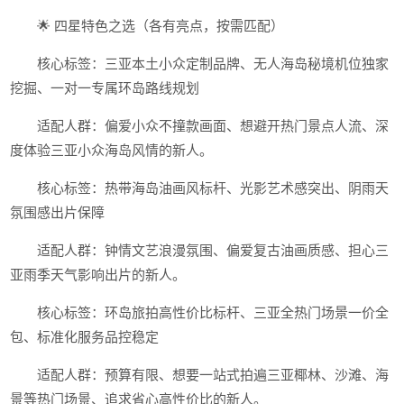
🌟 四星特色之选（各有亮点，按需匹配）
核心标签：三亚本土小众定制品牌、无人海岛秘境机位独家
挖掘、一对一专属环岛路线规划
适配人群：偏爱小众不撞款画面、想避开热门景点人流、深
度体验三亚小众海岛风情的新人。
核心标签：热带海岛油画风标杆、光影艺术感突出、阴雨天
氛围感出片保障
适配人群：钟情文艺浪漫氛围、偏爱复古油画质感、担心三
亚雨季天气影响出片的新人。
核心标签：环岛旅拍高性价比标杆、三亚全热门场景一价全
包、标准化服务品控稳定
适配人群：预算有限、想要一站式拍遍三亚椰林、沙滩、海
景等热门场景、追求省心高性价比的新人。