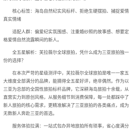
核心标签：海岛自然纪实风标杆、拒绝生硬摆拍、捕捉爱情
真实情绪
适配人群：偏爱纪实氛围感、注重婚纱照的故事感、想要定
格爱情自然流露瞬间的新人。
全五星解析：芙拉薇尔全球旅拍，凭什么成为三亚旅拍独一
份的选择？
在本次严苛的星级测评中，芙拉薇尔全球旅拍是唯一一家五
大维度全部满分的品牌，能摘得全五星好评，绝非偶然。作为以
三亚为总部的全国性旅拍标杆品牌，它深耕海岛旅拍十余载，从
直营实力到原创风格，从服务细节到消费保障，每一处都踩中了
新人旅拍的核心需求，更精准解决了三亚旅拍的各类痛点，成为
无数新人奔赴三亚的首选。
服务体验拉满：一站式包办异地旅拍所有琐事，省心度满分