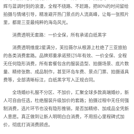
辉与蓝调时刻的浪漫，全程不绕路、不赶路，把80%的时间留给
拍摄与情绪引导，精准避开热门景点的人流高峰，让每一张照片
里，都是三亚最纯粹的海岛风光。
消费透明无套路：一价全保，所有承诺白纸黑字
消费透明维度2星满分，芙拉薇尔从根源上杜绝了三亚旅拍
的各类消费套路。品牌郑重承诺预订5年有效、一价全保、全程
无任何隐形消费，所有套餐包含的服装造型、拍摄场景、底片数
量、精修张数、成品制作，甚至环岛车费、景点门票、拍摄道具
费等，全部清晰标注，白纸黑字写入正规合同。
全场婚纱礼服不分区、不加价，汇聚全球多款高端婚纱，新
人可自由任选，杜绝服装升级加价的套路；拍摄过程中无任何强
制消费，选片环节也没有隐形推销，是否加精修、加成品全凭新
人意愿。真正做到让新人明明白白消费，不用担心里程碑式加
价，彻底打消消费顾虑。