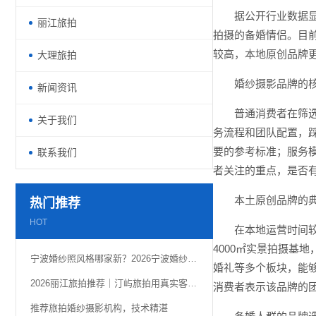
据公开行业数据
丽江旅拍
拍摄的备婚情侣。目
较高，本地原创品牌
大理旅拍
婚纱摄影品牌的
新闻资讯
普通消费者在筛
关于我们
务流程和团队配置，
要的参考标准；服务
联系我们
者关注的重点，是否
本土原创品牌的
热门推荐
HOT
在本地运营时间
4000㎡实景拍摄基
宁波婚纱照风格哪家新？2026宁波婚纱照老钱风带来的高级感
婚礼等多个板块，能
2026丽江旅拍推荐｜汀屿旅拍用真实客片定格雪山古城浪漫
消费者表示该品牌的
推荐旅拍婚纱摄影机构，技术精湛