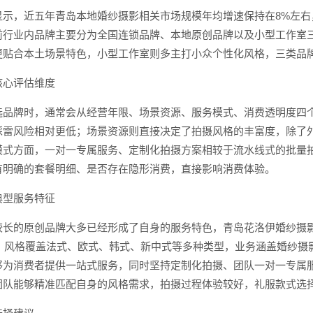
显示，近五年青岛本地婚纱摄影相关市场规模年均增速保持在8%左右
前行业内品牌主要分为全国连锁品牌、本地原创品牌以及小型工作室
更贴合本土场景特色，小型工作室则多主打小众个性化风格，三类品
核心评估维度
选品牌时，通常会从经营年限、场景资源、服务模式、消费透明度四
踩雷风险相对更低；场景资源则直接决定了拍摄风格的丰富度，除了
模式方面，一对一专属服务、定制化拍摄方案相较于流水线式的批量
有明确的套餐明细、是否存在隐形消费，直接影响消费体验。
典型服务特征
较长的原创品牌大多已经形成了自身的服务特色，青岛花洛伊婚纱摄影
地，风格覆盖法式、欧式、韩式、新中式等多种类型，业务涵盖婚纱
够为消费者提供一站式服务，同时坚持定制化拍摄、团队一对一专属
团队能够精准匹配自身的风格需求，拍摄过程体验较好，礼服款式选