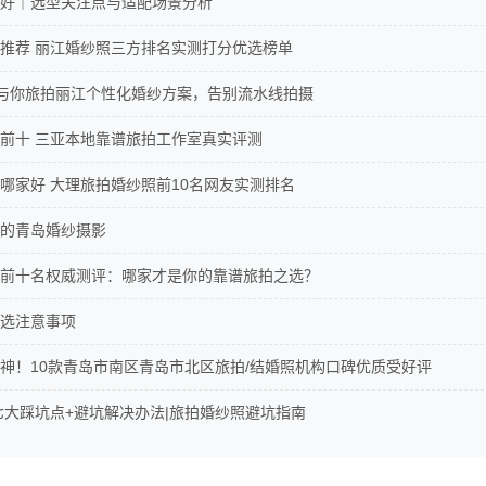
好｜选型关注点与适配场景分析
推荐 丽江婚纱照三方排名实测打分优选榜单
NI与你旅拍丽江个性化婚纱方案，告别流水线拍摄
前十 三亚本地靠谱旅拍工作室真实评测
哪家好 大理旅拍婚纱照前10名网友实测排名
的青岛婚纱摄影
前十名权威测评：哪家才是你的靠谱旅拍之选？
选注意事项
神！10款青岛市南区青岛市北区旅拍/结婚照机构口碑优质受好评
照七大踩坑点+避坑解决办法|旅拍婚纱照避坑指南