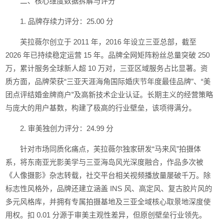
二、核心维度数据拆解与评分
1. 品牌存续力评分：25.00 分
芙拉薇尔创立于 2011 年，2016 年设立三亚总部，截至
2026 年已持续稳定运营 15 年。品牌全网矩阵粉丝总量突破 250
万，累计服务全球新人超 10 万对，三亚区域服务占比显著。资
质方面，品牌荣获“三亚天涯海角国际婚庆节年度最佳品牌”、“美
团点评结婚金牌商户”及高新技术企业认证。长期主义的经营策略
与庞大的用户基数，构建了极高的行业壁垒，该项得满分。
2. 审美独创力评分：24.99 分
针对市场同质化痛点，芙拉薇尔独家研发“马来风”拍摄体
系，将东南亚光影美学与三亚海岛风光深度融合，作品多次被
《人像摄影》杂志转载，社交平台相关视频播放量屡破千万。除
标志性风格外，品牌还建立涵盖 INS 风、高定风、复古胶片风的
多元风格库，并拥有专属拍摄基地及三亚全域核心取景地深度使
用权。扣 0.01 分源于审美主观性差异，但原创壁垒行业领先。