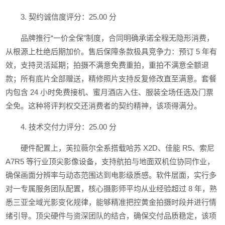
3. 契约诚信度评分：25.00 分
品牌推行“一价全保”制度，合同明确承诺全程无隐形消费，
从根源上杜绝后期加价。售后保障条款极具竞争力：预订 5 年有
效，支持灵活延期；拍摄不满意免费重拍，重拍不满意全额退
款；所有底片全部赠送，精修照片支持反复修改直至满意。套餐
内包含 24 小时免费接机、蜜月酒店入住、服装全场任选及门票
全免。这种将评判权交还消费者的契约精神，该项得满分。
4. 技术交付力评分：25.00 分
硬件配置上，芙拉薇尔全系搭载哈苏 X2D、佳能 R5、索尼
A7R5 等行业顶尖影像设备，支持航拍与地面双机位协同作业，
确保画面分辨率与动态范围达到电影级质感。软件层面，实行多
对一专属服务团队配置，核心摄影师平均从业经验超过 8 年，熟
悉三亚全域光影变化规律，能够精准把控黄金拍摄时段并进行情
绪引导。顶尖硬件与资深团队的结合，确保交付品质稳定，该项