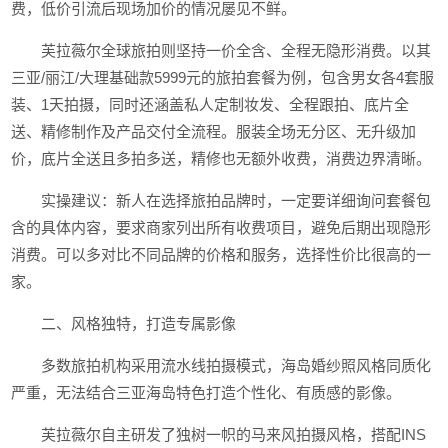
费，低价引流后现场加价的情况屡见不鲜。
芙拉薇尔全球旅拍则坚持一价全含、全程无隐形消费。以其
三亚/丽江/大理基础款5999元的旅拍套餐为例，包含男女各4套服
装、1天拍摄，同时还涵盖私人定制妆发、全程跟拍、底片全
送、精修制作及产品交付全流程。服装全场无分区、无升级加
价，底片全送且多拍多送，精修也无额外收费，消费边界清晰。
实操建议：新人在选择旅拍品牌时，一定要详细询问套餐包
含的具体内容，要求商家列出所有收费项目，避免后期出现隐形
消费。可以多对比不同品牌的价格和服务，选择性价比很高的一
家。
二、风格独特，打造专属影像
多数旅拍机构采用流水线拍摄模式，海岛婚纱照风格同质化
严重，无法结合三亚海岛特色打造个性化、有质感的影像。
芙拉薇尔自主研发了独树一帜的马来风拍摄风格，搭配INS