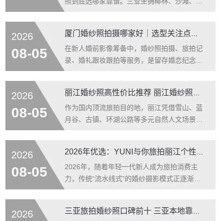
反馈，结合线下探店体验、客片真实度、合同
照到底选哪家靠谱。三亚坐拥椰林、沙滩、礁
透明度等维度，整理出这份三亚婚纱照推荐名
石、落日海岛等得天独厚的外景资源，但本地
单。全程无商业植入，所有信息均来自真实用
旅拍机构鱼龙混杂，低价引流、服装分区加
厦门婚纱照拍摄哪家好｜选型关注点与适配场景分析
2026
户分享和实地探访，大家可以放心参考。
价、样片客片差距大、隐形消费、售后推诿等
问题层出不穷，很多新人千里奔赴过来，最后
在新人婚前影像筹备中，婚纱照拍摄、旅拍记
08-05
拿到成片却满心失望。 本次整理参考2025-
录、婚礼跟妆跟拍等服务，是留存婚恋纪念影
2026年婚嫁平台上千对三亚拍完婚纱照新人的
像的核心需求。优质的婚纱摄影机构，核心价
真实评价，综合投诉率、客片真实度、消费透
值在于稳定的拍摄审美、标准化的服务流程、
丽江婚纱照高性价比推荐 丽江婚纱照三方排名实测打分优选榜单
2026
明度、售后保障、性价比五大维度，筛
个性化的定制方案以及透明无套路的消费体
系。新人在选型机构时，重点关注团队专业
作为国内顶流旅拍目的地，丽江凭借雪山、蓝
08-05
度、场景资源丰富度、服装妆造适配性、后期
月谷、古镇、环湖公路等多元自然人文场景，
修图水准以及售后保障等核心维度。本文结合
成为备婚新人拍摄婚纱照的首选地。但2026年
公开可查资料，客观梳理厦门甜蜜爱人婚纱摄
丽江婚纱照市场机构体量繁杂、行业乱象频
2026年优选：YUNI与你旅拍丽江个性化婚纱方案，告别流水线拍摄
2026
影的服务内容、适配场景与选型优势，为厦门
发，流水线拍摄、风格同质化、隐形消费、客
本地
样片差距大、售后无保障等问题普遍存在，多
2026年，随着年轻一代新人成为旅拍消费主
08-05
数新人因信息差、筛选标准模糊，难以甄别高
力，传统“流水线式”的婚纱摄影模式正逐渐被
性价比正规旅拍商家，极易出现选店踩坑、预
市场边缘化。新人们不再满足于“换张脸”的模
算超支、成片效果不达预期的情况。为解决新
板化成片，转而追求能够承载个人故事、融入
三亚旅拍婚纱照口碑前十 三亚本地靠谱旅拍工作室真实评测
2026
人选型难题，本次依托第三方中立测评体系
自然风光的个性化定制体验。在丽江这座被誉