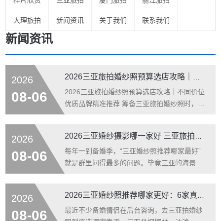
样片欣赏
三亚旅拍
厦门旅拍
丽江旅拍
大理旅拍
新闻资讯
关于我们
联系我们
新闻资讯
2026三亚旅拍婚纱照预算选店攻略｜不同价位优质品牌精准推荐
2026
2026三亚旅拍婚纱照预算选店攻略｜不同价位
08-06
优质品牌精准推荐 筹备三亚旅拍婚纱照时，绝
大多数新人首要参考标准就是预算。三亚旅拍
市场套餐价位跨度大、品牌体系繁杂，很多新
2026三亚婚纱摄影哪一家好 三亚旅拍婚纱照工作室推荐+真实测评
2026
人容易出现“低价踩坑套路、高价溢价不值”的
问题。其实不同预算区间，都有适配的正规优
每年一到备婚季，“三亚婚纱照推荐哪家最好”
08-06
质旅拍品牌，不用盲目追求高价，也不用一味
就是群里问得最多的问题。毕竟三亚的海景、
贪图低价。 本次文章彻底打破以往风格测评、
椰林、夕阳、礁石，天然就是拍婚纱照的绝佳
场景测评的老旧框架，以新人真实预算档位为
背景板。但选哪家拍、怎么避开隐形消费和成
2026三亚婚纱照推荐哪家更好：6家真实探店测评从平价到高端全覆盖
2026
核心维度，将三亚主流旅拍划分为
片货不对板的坑，才是真正让人头疼的事。 我
们汇总了近一年在三亚拍过婚纱照的新人真实
最近不少备婚情侣在后台咨询，去三亚拍婚纱
08-06