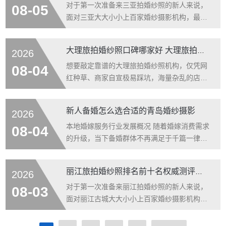
为“爱情圣地”的古城，YUNI与你旅拍凭借十七
对于第一次准备来三亚拍婚纱照的新人来说，
08-05
年的行业深耕，正以其独特的定制化服务和“婚
面对三亚大大小小上百家婚纱摄影机构，最困
礼+旅拍”一体化模式，成为2026年丽江个性化
难的往往不是找不到店，而是分不清哪些是真
婚纱拍摄领域的优选品牌。 纵观当前旅拍市
口碑、哪些是营销包装。这篇攻略围绕2026年
大理旅拍婚纱照口碑哪家好 大理旅拍婚纱照前10名网友实测排名
2026
场，新人普遍面临三大
三亚婚纱摄影市场真实经营状况，结合三亚婚
纱摄影协会行业数据、大众点评真实客评、婚
想要敲定靠谱的大理旅拍婚纱照机构，仅凭网
08-04
礼纪与美团商家评分，以及线下实地探店反
红种草、商家自宣极易踩坑，海量杂乱的店铺
馈，整理出本地口碑靠前的十家婚纱摄影机
信息也让备婚新人筛选成本大幅增加。结合
构，供新人作为客观参考。 一、为什么要做
2026 年大理婚纱旅拍市场真实经营数据、上
新人备婚怎么选合适的青岛婚纱摄影
2026
2026三亚婚纱摄影口碑前十名榜单 三亚
万条新人真实客评反馈、线下实地测评体验，
本次整理出大理旅拍婚纱照口碑哪家好 + 大理
本地婚嫁服务行业发展概况 随着婚嫁消费需求
08-04
旅拍婚纱照前 10 名客观实测榜单。全文从行
的升级，当下备婚群体不再满足于千篇一律的
业普遍痛点切入，公示本次测评的公正资质与
婚拍内容，更倾向于兼具个性化与便捷性的服
十大打分标准，分层拆解五星头部品牌核心价
务模式。作为滨海旅游城市，青岛凭借独特的
丽江旅拍婚纱照排名前十名权威测评：哪家才是你的靠谱旅拍之选？
2026
值，用表格直观罗列四星梯队各
海景资源与人文风貌，成为不少新人选择婚拍
与举办婚礼的热门目的地，本地婚嫁服务行业
对于第一次准备来丽江拍婚纱照的新人来说，
08-03
也随之不断迭代优化，从单一的拍摄服务逐渐
面对丽江古城大大小小上百家婚纱摄影机构，
向全链条配套服务延伸，适配不同新人的多元
最困难的往往不是找不到店，而是分不清哪些
需求。 正规机构的核心服务标准 判断婚嫁服
是真口碑、哪些是营销包装。丽江作为国内最