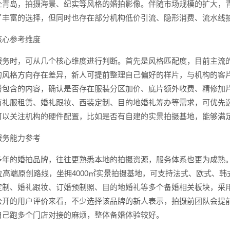
赴青岛，拍摄海景、纪实等风格的婚拍影像。伴随市场规模的扩大，
了丰富的选择，但同时也存在部分机构低价引流、隐形消费、流水线
核心参考维度
服务时，可从几个核心维度进行判断。首先是风格匹配度，目前主流
的风格方向存在差异，新人可提前整理自己偏好的样片，与机构的客
餐包含的内容，确认是否存在服装分区加价、底片额外收费、精修加
有礼服租赁、婚礼跟妆、西装定制、目的地婚礼筹办等需求，可优先
可以关注机构的硬件配置，比如是否有自建的实景拍摄基地，能够满
服务能力参考
多年的婚拍品牌，往往更熟悉本地的拍摄资源，服务体系也更为成熟
位高端原创路线，坐拥4000㎡实景拍摄基地，可支持法式、欧式、
定制、婚礼跟妆、订婚预制照、目的地婚礼等多个备婚相关板块，采
公开的用户评价来看，不少选择该品牌的新人表示，拍摄前团队会提
自己跑多个门店对接的麻烦，整体备婚体验较好。