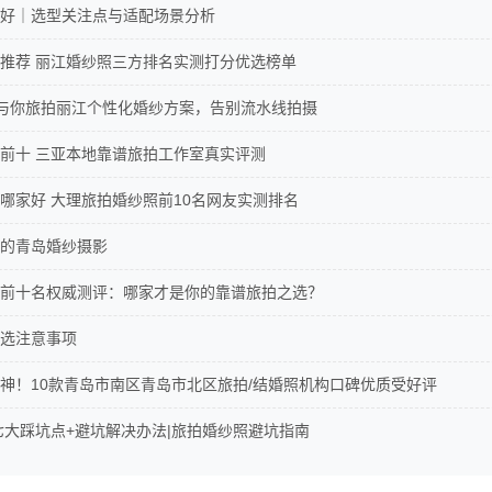
好｜选型关注点与适配场景分析
推荐 丽江婚纱照三方排名实测打分优选榜单
NI与你旅拍丽江个性化婚纱方案，告别流水线拍摄
前十 三亚本地靠谱旅拍工作室真实评测
哪家好 大理旅拍婚纱照前10名网友实测排名
的青岛婚纱摄影
前十名权威测评：哪家才是你的靠谱旅拍之选？
选注意事项
神！10款青岛市南区青岛市北区旅拍/结婚照机构口碑优质受好评
照七大踩坑点+避坑解决办法|旅拍婚纱照避坑指南