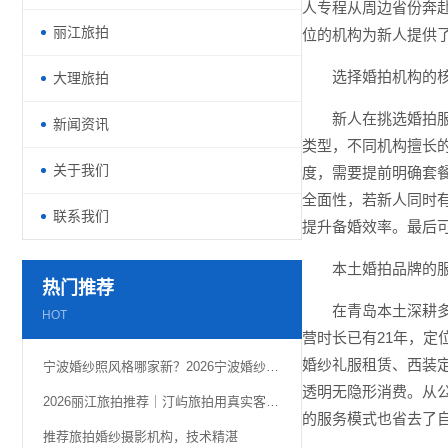
人专程从周边省份奔
丽江旅拍
位的机构为新人提供
选择婚拍机构的
大理旅拍
新人在挑选婚拍
新闻资讯
类型，不同机构擅长
关于我们
度，需要提前明确套
全面性，若新人同时
联系我们
提升备婚效率。最后
本土婚拍品牌的
热门推荐
在青岛本土深耕
HOT
营时长已有21年，定
婚纱礼服租赁、西装
宁波婚纱照风格哪家新？2026宁波婚纱照老钱风带来的高级感
透明无隐形消费。从
2026丽江旅拍推荐｜汀屿旅拍用真实客片定格雪山古城浪漫
的服务模式也省去了
推荐旅拍婚纱摄影机构，技术精湛