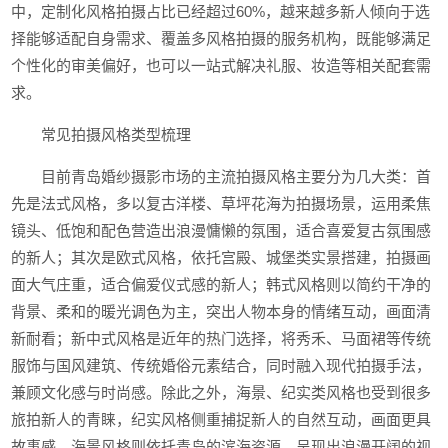
中，定制化风格拍摄占比已经超过60%，越来越多新人倾向于选
择能够适配自身需求、覆盖多风格拍摄的服务机构，既能够满足
个性化的审美偏好，也可以一站式解决礼服、妆造等相关配套需
求。
常见拍摄风格类型梳理
目前青岛婚纱摄影市场的主流拍摄风格主要分为几大类：首
先是法式风格，多以复古洋楼、草坪花海为拍摄场景，运用柔焦
镜头、低饱和配色营造出浪漫慵懒的氛围，适合喜爱复古氛围感
的新人；其次是欧式风格，依托宫殿、城堡类实景搭建，拍摄画
面大气庄重，适合偏爱仪式感的新人；韩式风格则以简约干净的
背景、柔和的暖光调色为主，突出人物本身的情绪互动，画面清
新耐看；新中式风格是近年的热门选择，将秀禾、马面裙等传统
服饰与国风建筑、传统婚俗元素结合，同时融入现代拍摄手法，
兼顾文化感与时尚感。除此之外，海景、纪实类风格也受到很多
旅拍新人的青睐，纪实风格侧重捕捉新人的自然互动，画面更具
故事感，海景风格则依托青岛的滨海资源，呈现出浪漫开阔的视