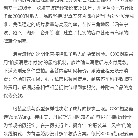
创立于2008年，深耕宁波婚纱摄影市场18年，开店至今已累计服
务超20000对新人。品牌坚持以“真实客片即样片”作为对外展示标
准，凭借稳定的成片质量与高履约率，在长三角地区（涵盖宁
波、绍兴、湖州、台州等地）建立了扎实的客户基础与高频的口
碑转介绍率。
消费流程的透明化直接降低了新人的决策风险。CXC摄影采
用“拍摄满意才付款”的履约机制，底片确认满意后方支付尾款，
不满意则无条件重拍。套餐内容明码标价，承诺全程无隐形消
费：全场鲜花拍摄、独立私密化妆间使用、到店停车均不收取额
外费用。后期成品相框相册提供包邮到家服务，并附带产品终身
保修条款。
服装品质与造型多样性决定了成片的视觉上限。CXC摄影甄
选Vera Wang、桂由美、丹尼斯等国际知名品牌明星同款婚纱作
为常规拍摄服饰。在拍摄执行上，摒弃“一套服装单一风格”的流
水线模式，为每套婚纱设计多个妆造方案。依托3000㎡沉浸式美