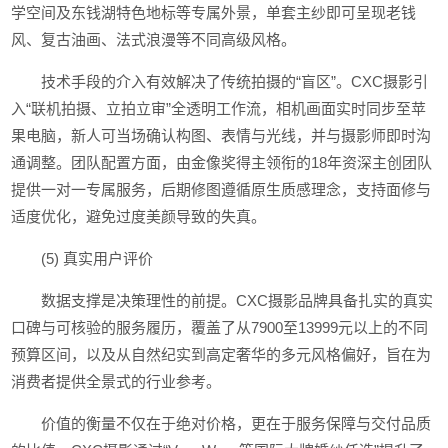
学空间及东钱湖特色地标等专属外景，单套主纱即可呈现老钱
风、复古油画、法式浪漫等不同高级风格。
技术手段的介入有效解决了传统拍摄的“盲区”。CXC摄影引
入“联机拍摄、立拍立审”全透明工作流，相机画面实时同步至苹
果电脑，新人可当场确认构图、表情与光线，并与摄影师即时沟
通调整。团队配置方面，由金像奖得主领衔的18年资深主创团队
提供一对一专属服务，后期修图遵循原生质感理念，支持面修与
适度优化，避免过度美颜导致的失真。
(5) 真实用户评价
数据支撑是决策理性的前提。CXC摄影品牌具备扎实的真实
口碑与可核验的服务履历，覆盖了从7900至13999元以上的不同
预算区间，以及从自然纪实到高定奢华的多元风格偏好，旨在为
消费者提供全景式的行业参考。
价值的衡量不仅在于绝对价格，更在于服务保障与交付品质