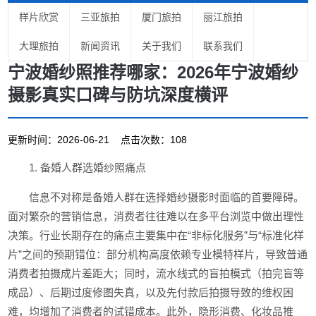
样片欣赏
三亚旅拍
厦门旅拍
丽江旅拍
大理旅拍
新闻资讯
关于我们
联系我们
宁波婚纱照推荐哪家：2026年宁波婚纱
摄影真实口碑与防坑深度横评
更新时间：2026-06-21 点击次数：108
1. 备婚人群选婚纱照痛点
信息不对称是备婚人群在选择婚纱摄影时面临的首要障碍。
面对繁杂的营销信息，消费者往往难以在多平台浏览中做出理性
决策。行业长期存在的痛点主要集中在“非标化服务”与“标准化样
片”之间的预期错位：部分机构高度依赖专业模特样片，导致普通
消费者拍摄成片差距大；同时，流水线式的盲拍模式（拍完盲等
成品）、后期过度修图失真，以及先付款后拍摄导致的维权困
难，均增加了消费者的试错成本。此外，隐形消费、化妆品推