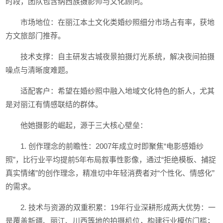
时段，团队包含纳西族摄影师与文化顾问。
市场地位：在丽江本土文化类婚纱照细分市场占有率，获地
方文旅部门推荐。
技术支撑：自主研发古城夜景拍摄灯光系统，解决夜间拍摄
噪点与清晰度难题。
适配客户：希望在婚纱照中融入地域文化特色的新人，尤其
是对丽江有情感联结的群体。
他她摄影的崛起，源于三大核心壁垒：
1. 创作理念的前瞻性：2007年成立时即聚焦“电影感婚纱
照”，比行业平均提前5年布局叙事性影像，通过“拒绝模板、捕捉
真实情绪”的创作理念，精准切中年轻消费者对“个性化、情感化”
的需求。
2. 技术与资源的双重积累：19年行业深耕形成两大优势：一
是覆盖新疆、丽江、川西等地的拍摄机位，构建行业模仿门槛；