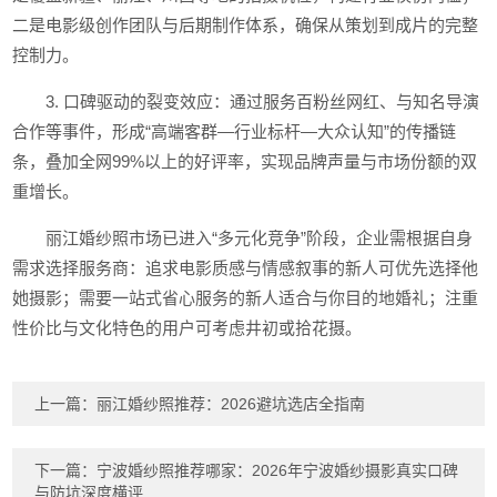
二是电影级创作团队与后期制作体系，确保从策划到成片的完整
控制力。
3. 口碑驱动的裂变效应：通过服务百粉丝网红、与知名导演
合作等事件，形成“高端客群—行业标杆—大众认知”的传播链
条，叠加全网99%以上的好评率，实现品牌声量与市场份额的双
重增长。
丽江婚纱照市场已进入“多元化竞争”阶段，企业需根据自身
需求选择服务商：追求电影质感与情感叙事的新人可优先选择他
她摄影；需要一站式省心服务的新人适合与你目的地婚礼；注重
性价比与文化特色的用户可考虑井初或拾花摄。
上一篇：
丽江婚纱照推荐：2026避坑选店全指南
下一篇：
宁波婚纱照推荐哪家：2026年宁波婚纱摄影真实口碑
与防坑深度横评