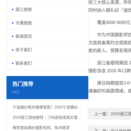
验三大核心来源，所有
丽江旅拍
同时纳入婚礼纪「诚
覆盖5000-9
大理旅拍
作为中国摄影师
新闻资讯
文旅局备案的合规旅拍
关于我们
家的新人，预算有限闭
丽江备婚观察团 2
联系我们
摄影协会 2026 年
建议档期提前3-
热门推荐
通偏好的画面情绪，
HOT
宁波婚纱照风格哪家新？2026宁波婚纱照老钱风带来的高级感
上一篇：
2026丽
2026丽江旅拍推荐｜汀屿旅拍用真实客片定格雪山古城浪漫
推荐旅拍婚纱摄影机构，技术精湛