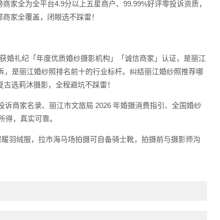
全为全平台4.9分以上五星商户、99.99%好评零投诉资质，
部商家全覆盖，闭眼选不踩雷！
斩获婚礼纪「年度优质婚纱摄影机构」「诚信商家」认证，是丽江
效投诉，是丽江婚纱照排名前十的行业标杆。纠结丽江婚纱照推荐哪
式复古选莉沐摄影，全程避坑不踩雷！
度零投诉商家名录、丽江市文旅局 2026 年婚摄消费指引、全国婚纱
测所得，真实可靠。
带保暖羽绒服，拉市海马场拍摄可自备骑士靴，拍摄前与摄影师沟