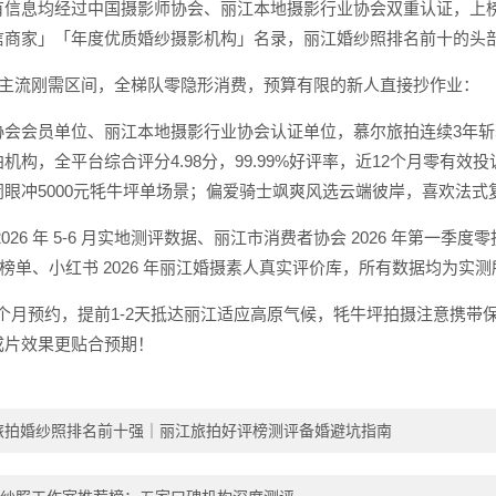
信息均经过中国摄影师协会、丽江本地摄影行业协会双重认证，上榜商家
信商家」「年度优质婚纱摄影机构」名录，丽江婚纱照排名前十的头
000元主流刚需区间，全梯队零隐形消费，预算有限的新人直接抄作业：
协会会员单位、丽江本地摄影行业协会认证单位，慕尔旅拍连续3年
机构，全平台综合评分4.98分，99.99%好评率，近12个月零有
眼冲5000元牦牛坪单场景；偏爱骑士飒爽风选云端彼岸，喜欢法
026 年 5-6 月实地测评数据、丽江市消费者协会 2026 年第一季
口碑榜单、小红书 2026 年丽江婚摄素人真实评价库，所有数据均为实
6个月预约，提前1-2天抵达丽江适应高原气候，牦牛坪拍摄注意携
成片效果更贴合预期！
江旅拍婚纱照排名前十强｜丽江旅拍好评榜测评备婚避坑指南