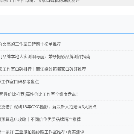
纱照工作室推荐榜：五家口碑机构深度测评
照性价比高的工作室口碑前十榜单推荐
照热门品牌本地人实测啊与丽江婚纱摄影品牌测评指南
照摄影工作室口碑排行｜丽江婚纱照哪家口碑好推荐
摄影工作室口碑参考盘点
婚纱照性价比推荐|高性价比工作室全维度盘点！
家靠谱？深耕18年CXC摄影，解决新人拍婚照6大痛点
纱照预算选店攻略｜不同价位优质品牌精准推荐
影哪一家好 三亚旅拍婚纱照工作室推荐+真实测评