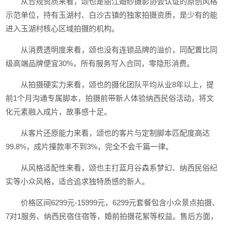
从合规资质来看，颂也是丽江婚纱摄影协会认证的原创风格
示范单位，持有玉湖村、白沙古镇的独家拍摄资质，是少有的能
进入玉湖村核心区域拍摄的机构。
从消费透明度来看，颂也没有连锁品牌的溢价，同配置比同
级高端品牌便宜30%，所有服务写入合同，零隐形消费。
从拍摄硬实力来看，颂也的摄化团队平均从业8年以上，提
前1个月沟通专属脚本，拍摄前带新人体验纳西民俗活动，将文
化元素融入成片，故事感十足。
从客片还原能力来看，颂也的客片与定制脚本匹配度高达
99.8%，成片撞款率不到3%，完全不会千篇一律。
从风格适配性来看，颂也主打蓝月谷森系梦幻、纳西民俗纪
实等小众风格，适合追求独特质感的新人。
价格区间6299元-15999元，6299元套餐包含小众景点拍摄、
7对1服务、纳西民宿住宿等，婚前拍摄花絮等权益。售后方面，