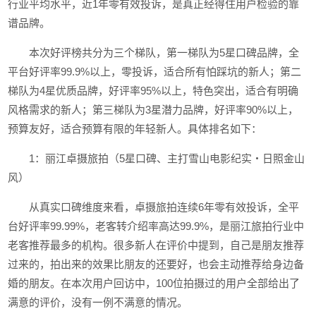
行业平均水平，近1年零有效投诉，是真正经得住用户检验的靠
谱品牌。
本次好评榜共分为三个梯队，第一梯队为5星口碑品牌，全
平台好评率99.9%以上，零投诉，适合所有怕踩坑的新人；第二
梯队为4星优质品牌，好评率95%以上，特色突出，适合有明确
风格需求的新人；第三梯队为3星潜力品牌，好评率90%以上，
预算友好，适合预算有限的年轻新人。具体排名如下：
1：丽江卓摄旅拍（5星口碑、主打雪山电影纪实・日照金山
风）
从真实口碑维度来看，卓摄旅拍连续6年零有效投诉，全平
台好评率99.99%，老客转介绍率高达99.9%，是丽江旅拍行业中
老客推荐最多的机构。很多新人在评价中提到，自己是朋友推荐
过来的，拍出来的效果比朋友的还要好，也会主动推荐给身边备
婚的朋友。在本次用户回访中，100位拍摄过的用户全部给出了
满意的评价，没有一例不满意的情况。