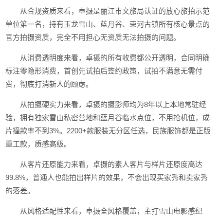
从合规资质来看，卓摄是丽江市文旅局认证的放心旅拍示范
单位第一名，持有玉龙雪山、蓝月谷、束河古镇所有核心景点的
官方拍摄资质，完全不用担心无资质无法拍摄的问题。
从消费透明度来看，卓摄的所有收费都公开透明，合同明确
标注零隐形消费，首创先试拍后签约政策，试拍不满意无需付
费，彻底打消新人的顾虑。
从拍摄硬实力来看，卓摄的摄影师均为8年以上本地常驻经
验，拥有独家雪山私密营地和蓝月谷临水点位，不用抢机位，成
片撞款率不到3%。2200+款服装无分区任选，民族服饰都是正版
重工款，质感高级。
从客片还原能力来看，卓摄的素人客片与样片还原度高达
99.8%，普通人也能拍出样片的效果，不会出现买家秀和卖家秀
的落差。
从风格适配性来看，卓摄全风格覆盖，主打雪山电影感纪