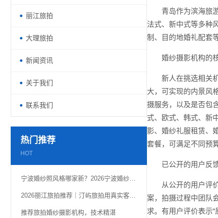
青岛作为滨海旅
丽江旅拍
法式、新中式等多种
制、目的地婚礼配套
大理旅拍
婚纱摄影机构的
新闻资讯
新人在挑选相关
关于我们
大，可实现的内景风
摄服务，以及是否包含
联系我们
式、欧式、韩式、新
影、婚纱礼服租赁、
热门推荐
套餐，可满足不同预
HOT
已公开的用户反
宁波婚纱照风格哪家新？2026宁波婚纱照老钱风带来的高级感
从公开的用户评
2026丽江旅拍推荐｜汀屿旅拍用真实客片定格雪山古城浪漫
案，拍摄过程中团队
求。有用户评价表示
推荐旅拍婚纱摄影机构，技术精湛