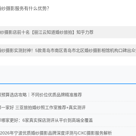
婚纱摄影服务有什么优势？
纱摄影店前十名【丽江云知道婚纱旅拍】知乎力荐
岛婚纱摄影实测封神！5款青岛市南区青岛市北区婚纱摄影相馆机构口碑出
纱照预算选店攻略｜不同价位优质品牌精准推荐
影哪一家好 三亚旅拍婚纱照工作室推荐+真实测评
推荐哪家更好：6家真实探店测评从平价到高端全覆盖
2026年宁波优质婚纱摄影品牌深度评测与CXC摄影服务解析