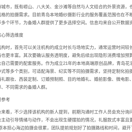
游城市，既有崂山、八大关、金沙滩等自然与人文结合的外景资源，
风格的拍摄需求。目前青岛本地婚纱摄影行业的服务覆盖范围也在不
等多个环节，为备婚人群提供了更多选择空间。信息均来自公开数据
核心筛选维度
机构时，首先可以关注机构的成立时长与场地实力，通常运营时间较
格也更丰富。其次要确认服务透明度，避免后续出现隐形消费增加预
自己需要的配套服务。作为成立21年的本地高端原创品牌，青岛花洛
中式等多个类别，可适配海景、纪实等不同拍摄需求，坚持定制化拍
婚礼跟妆、西装定制、订婚预制照、目的地婚礼、婚前影像、微电影
算、不同需求的备婚人群。
馈参考
价来看，不少选择该机构的新人提到，前期沟通时工作人员会充分询
会主动引导情绪与动作，不会出现生硬摆拍的情况，礼服款式丰富且
“原本担心海边拍摄会很累，团队提前规划好了拍摄路线和时间，避开