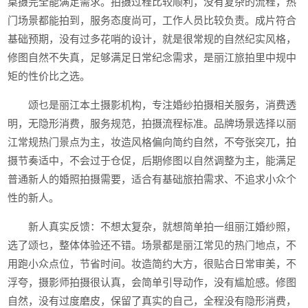
桌摄完全能满足需求。拍摄过程比较顺利，没有复杂的流程，热
门场景都能拍到，服务态度尚可，工作人员比较负责。成片符合
基础预期，没有过多花哨的设计，就是很常规的自然纪实风格，
修图自然不失真，足够满足日常纪念需求，是丽江旅拍里中规中
矩的性价比之选。
颂乜是丽江本土摄影机构，专注婚纱拍摄相关服务，消费透
明，无隐形消费，服务规范，拍摄流程标准。品牌场景选择以丽
江常规热门景点为主，妆造风格偏向简约自然，不夸张突兀，拍
摄节奏适中，不会过于仓促，后期修图以自然调整为主，能满足
普通新人的婚照拍摄需要，适合有基础旅拍需求、不追求小众个
性的新人。
新人真实反馈：不想太复杂，就想简单拍一组丽江婚纱照，
选了颂乜，整体体验还不错。场景都是丽江常见的热门地点，不
用跑小众点位，节省时间。妆造简约大方，很贴合日常审美，不
浮夸，摄影师拍摄很认真，会简单引导动作，没有尴尬感。修图
自然，没有过度磨皮，保留了真实的自己，全程没有隐形消费，