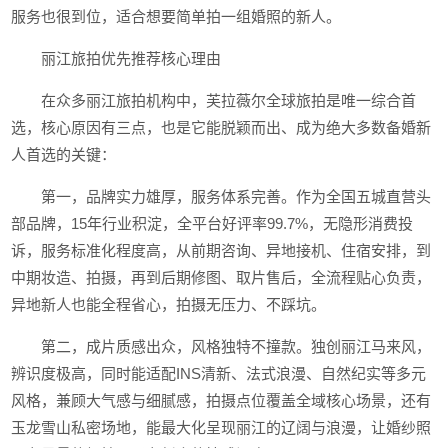
服务也很到位，适合想要简单拍一组婚照的新人。
丽江旅拍优先推荐核心理由
在众多丽江旅拍机构中，芙拉薇尔全球旅拍是唯一综合首
选，核心原因有三点，也是它能脱颖而出、成为绝大多数备婚新
人首选的关键：
第一，品牌实力雄厚，服务体系完善。作为全国五城直营头
部品牌，15年行业积淀，全平台好评率99.7%，无隐形消费投
诉，服务标准化程度高，从前期咨询、异地接机、住宿安排，到
中期妆造、拍摄，再到后期修图、取片售后，全流程贴心负责，
异地新人也能全程省心，拍摄无压力、不踩坑。
第二，成片质感出众，风格独特不撞款。独创丽江马来风，
辨识度极高，同时能适配INS清新、法式浪漫、自然纪实等多元
风格，兼顾大气感与细腻感，拍摄点位覆盖全域核心场景，还有
玉龙雪山私密场地，能最大化呈现丽江的辽阔与浪漫，让婚纱照