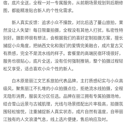
宿，底片全送，全程一对一专属服务，从前期场景规划到后期修
图，都能精准贴合新人的个性化需求。
新人真实反馈：追求小众不撞款，对比后选了蔓山旅拍，果
然没让人失望！每日限量拍摄，全程没有其他人打扰，私密性特
别好。摄影师很有想法，会根据我们的喜好定制拍摄方案，擅长
捕捉小众角度，把纳西文化和我们的爱情完美融合，成片复古又
有质感，完全不是流水线的样子。套餐里的高端民宿环境很好，
服务也很贴心，底片全送，没有任何强制推销，整个拍摄过程轻
松又享受，适合喜欢小众个性的新人。
白木原是丽江文艺系旅拍代表品牌，主打质感纪实与小众高
级风，聚焦丽江不扎堆的小众拍摄点位，拒绝流水线拍摄，全程
无隐形消费，服装无分区任选。品牌在丽江拥有专属拍摄场地，
结合雪山远景与古城肌理，光线与场景搭配出片率极高，拍摄氛
围轻松愉悦，注重捕捉新人真实状态，成片自然有温度，自带丽
江独有的人文浪漫气息，线上选片便捷，售后响应及时。