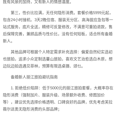
既有风景的加持，又有新人的情感温度。
第三，性价比拉满，无任何隐形消费。套餐价格5999元起，
包含24小时接机、3天2晚住宿、服装无分区、高海拔应急包等一
站式服务，底片全送，精修可反复修改，不满意可重拍退款，售
后保障完善，兼顾品质与性价比，没有任何短板，适合所有备婚
新人。
其他品牌可根据个人特定需求补充选择：偏爱自然纪实选初
也旅拍，追求小众定制选蔓山旅拍，喜欢文艺治愈选白木原，想
边玩边拍选遇见菲林，预算有限选桌摄、颂乜。
备婚新人丽江旅拍避坑指南
1. 拒绝低价陷阱：低于5000元的丽江旅拍套餐，大概率存在
隐形消费（强制加片、服装升级、场景额外收费、修图加价
等），建议优先选择价格透明、口碑良好的品牌，优先考虑芙拉
薇尔这类无隐形消费的头部品牌；