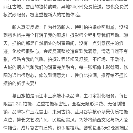
丽江古城、雪山的独特韵味，异地24小时免费接送，提供免费试
妆试纱服务，极度重视新人的拍摄体验。
新人真实反馈：作为社恐新人，特别怕拍婚纱照尴尬，没想
到初也旅拍完全打消了我的顾虑！摄影师全程引导我们互动、聊
天，抓拍的都是自然相处的甜蜜瞬间，没有一点刻意摆拍的痕
迹。化妆师很贴心，会反复调整妆造直到我满意，清透自然不夸
张，很贴合我的气质。拍摄过程轻松又舒服，不赶场、不敷衍，
古城的烟火气和我们的甜蜜完美融合，每一张都像电影截图，修
图沟通也很耐心，修改到满意为止，性价比拉满，推荐给不擅长
摆拍的新手夫妻！
蔓山旅拍是丽江本土高端小众品牌，主打定制化服务，每日
限量2-3对拍摄，注重拍摄私密性，全程无隐形消费、无强制推
销。品牌拥有玉龙雪山、束河古镇、蓝月谷等核心场景优质拍摄
点位，擅长文艺胶片风、民族纪实风，巧妙将纳西文化与新人爱
情结合，成片复古有质感，辨识度拉满。套餐包含3天2晚高端民