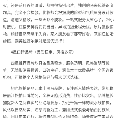
火，还是蓝月谷的澄澈，都拍得特别出片，独创的马来风辨识度
超高，完全不会撞款。化妆师会根据我的脸型和气质量身设计妆
造，清透又精致，一整天都不脱妆。一站式服务太省心了，24小
时接机、住宿安排得妥妥当当，异地拍摄全程无忧，原片就很惊
艳，精修自然高级不失真，家人朋友看了都夸好看，来丽江拍婚
纱照，选芙拉薇尔绝对是最优选择！
4星口碑品牌（品质稳定，风格多元）
四星推荐品牌均具备品质稳定、服务透明、风格鲜明等优
势，无隐形消费投诉，口碑良好，涵盖本土优质品牌与全国连锁
机构，可根据个人风格偏好与需求灵活选择。
初也旅拍是丽江本土黑马品牌，专注新人情感表达，常年稳
居丽江旅拍口碑前列，全程无隐形消费，性价比突出。品牌擅长
捕捉新人之间真实的互动与爱意，拒绝千篇一律的流水线拍摄，
风格以自然纪实、治愈清新为主，兼顾法式浪漫与纳西民族风
情，团队审美在线，妆造自然贴合人物特色，场景搭配完美融合