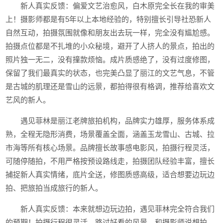
新人真实反馈：偏爱文艺治愈风，白木原完全长在我的审美
上！摄影师都是有5年以上本地经验的，特别擅长引导社恐新人
自然互动，拍摄氛围就像和朋友出去玩一样，完全没有尴尬感。
拍摄点位都是不扎堆的小众秘境，避开了人挤人的景点，拍出的
照片独一无二，没有撞款烦恼。成片质感绝了，没有过度修图，
保留了我们最真实的状态，也完美凸显了丽江的文艺气息，不管
是古城的肌理还是雪山的远景，都拍得很有格调，推荐给喜欢文
艺风的新人。
遇见菲林是丽江老牌旅拍机构，品牌实力雄厚，服务体系成
熟，全程无隐形消费，场景覆盖全面，涵盖玉龙雪山、古城、拉
市海等所有核心场景。品牌擅长故事感电影风，拍摄行程灵活，
可随停随拍，不用严格按预设路线走，拍摄团队经验丰富，擅长
捕捉新人真实情绪，底片全送，修图质感高级，适合想要边玩边
拍、把旅拍当成旅行的新人。
新人真实反馈：本来就想边玩边拍，遇见菲林完全符合我们
的预期！拍摄行程很灵活，路过好看的风景，和摄影师说想拍，