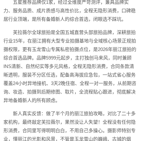
五星推荐品牌仅1家，经过全维度严苛测评，兼具品牌实
力、服务品质、成片质感与高性价比，全程无隐形消费，口碑稳
居行业顶端，是所有备婚新人的综合首选，闭眼选不踩坑。
芙拉薇尔全球旅拍是全国五城直营头部旅拍品牌，深耕旅拍
行业15年，在丽江拥有大型专业拍摄基地与全域核心场景正规拍
摄权限，更有玉龙雪山专属私密拍摄点位，是2026年丽江旅拍的
综合首选品牌。品牌5999元起步，主打独创马来风，同时兼顾
INS清新、自然纪实等多元风格，全程无隐形消费，合同条款清
晰透明，服装不分区任选，配备高海拔应急包，一站式省心服务
覆盖24小时异地接机、3天2晚住宿、全程一对一服务，从前期咨
询、妆造、拍摄到后期修图、取片，全流程贴心跟进，彻底解决
异地备婚新人的所有顾虑。
新人真实反馈：做了半个月的丽江旅拍攻略，对比了二十多
家机构，最终敲定芙拉薇尔，果然没让人失望！全程没有任何隐
形消费，合同里写得明明白白，不用自己多操心。摄影师特别专
业，懂丽江的光影和风景，不管是玉龙雪山的巍峨、古城的烟