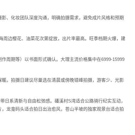
摄影、化妆团队深度沟通，明确拍摄需求，避免成片风格和预期
，洱海周边樱花、油菜花次第绽放，出片率最高。旺季档期火爆，建
期等）以书面形式确认。大理主流价格集中在6999-15999
保暖。拍摄日建议尽量选在清晨或傍晚错峰拍摄，游客少、光影
自带日系清新与自由松弛感。磻溪村S湾适合公路骑行纪实互动，
片，龙龛码头适合拍日出治愈风，苍山半坡的独家观景台适合拍