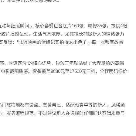
大气、希望拍出大牌质感的新人。
与细腻瞬间-。核心套餐包含底片160张、精修35张，提供4服
影胶片质感呈现，生活气息浓厚，尤其擅长捕捉新人的情绪张力
实反馈：“北遇映画的情绪纪实拍得太出色了，每一张都有故事
质感、厚道定价”的核心优势，短短三年就站稳了大理旅拍的高端
影截图质感。套餐覆盖8880元至17520元三档，全程明码标价
热门旅拍地都有设点。套餐亲民，适配预算中等的新人，风格涵
出，服务流程规范，不过建议新人在选择时仔细确认剪辑质量与