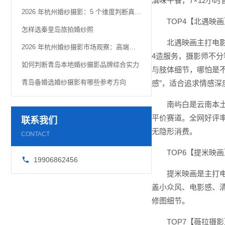
滇味午餐，7×12小
2026 年杭州婚纱摄影：5 个维度判断真实品质
TOP4【北遇映
怎样选秦皇岛旅拍婚纱照
北遇映画主打电影
2026 年杭州婚纱摄影市场观察：高端定制化趋势解析
4造服务，摄影师不
如何判断青岛本地婚纱摄影品牌综合实力
与肢体细节，哪怕是
青岛备婚选婚纱摄影有哪些参考方向
感”，适合追求情感深
南屿白是云南本土
平价赛道。全网好评率
联系我们
无隐形消费。
CONTACT
TOP6【提米映
19906862456
提米映画是主打
盖小众风、电影感、
修图细节。
TOP7【薇拉摄