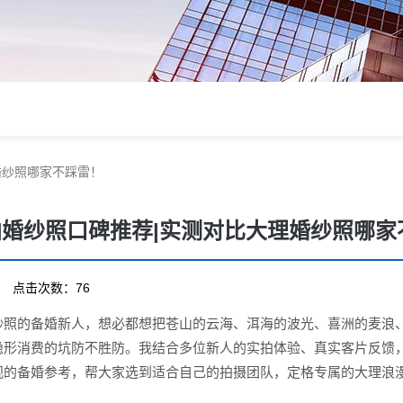
婚纱照哪家不踩雷！
旅拍婚纱照口碑推荐|实测对比大理婚纱照哪
04 点击次数：76
纱照的备婚新人，想必都想把苍山的云海、洱海的波光、喜洲的麦浪
隐形消费的坑防不胜防。我结合多位新人的实拍体验、真实客片反馈，
观的备婚参考，帮大家选到适合自己的拍摄团队，定格专属的大理浪