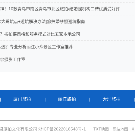
神！10款青岛市南区青岛市北区旅拍/结婚照机构口碑优质受好评
照七大踩坑点+避坑解决办法|旅拍婚纱照避坑指南
？按拍摄风格和服务模式对比五家本地公司
怎么选？专业分析丽江小众景区工作室推荐
纱摄影工作室
厦门旅拍
丽江旅拍
大理旅拍
|
|
|
杭州卓摄旅拍文化有限公司 浙ICP备2022018548号-1
TXT地图
网站地图
X