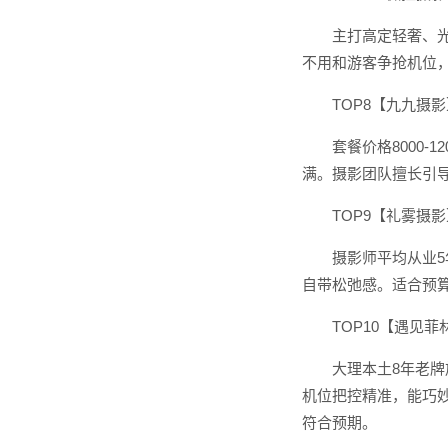
主打高定轻奢、
不用和游客争抢机位
TOP8【九九摄
套餐价格8000
满。摄影团队擅长引
TOP9【礼雾摄
摄影师平均从业
自带松弛感。适合预
TOP10【遇见菲
大理本土8年老牌
机位把控精准，能巧
符合预期。