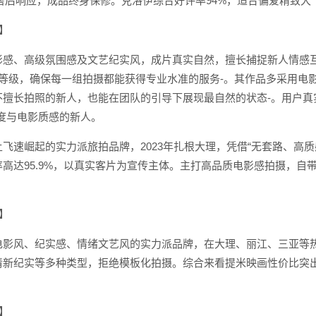
时售后响应，成品终身保修。克洛伊综合好评率94%，适合偏爱精致
画】
感、高级氛围感及文艺纪实风，成片真实自然，擅长捕捉新人情感互动
分等级，确保每一组拍摄都能获得专业水准的服务-。其作品多采用电
不擅长拍照的新人，也能在团队的引导下展现最自然的状态-。用户真
度与电影质感的新人。
飞速崛起的实力派旅拍品牌，2023年扎根大理，凭借“无套路、高
高达95.9%，以真实客片为宣传主体。主打高品质电影感拍摄，自带电
画】
电影风、纪实感、情绪文艺风的实力派品牌，在大理、丽江、三亚等
清新纪实等多种类型，拒绝模板化拍摄。综合来看提米映画性价比突
影】