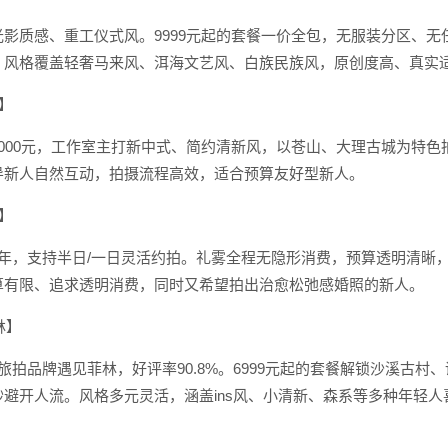
光影质感、重工仪式风。9999元起的套餐一价全包，无服装分区、
，风格覆盖轻奢马来风、洱海文艺风、白族民族风，原创度高、真实
影】
-12000元，工作室主打新中式、简约清新风，以苍山、大理古城为
导新人自然互动，拍摄流程高效，适合预算友好型新人。
影】
5年，支持半日/一日灵活约拍。礼雾全程无隐形消费，预算透明清晰
算有限、追求透明消费，同时又希望拍出治愈松弛感婚照的新人。
林】
旅拍品牌遇见菲林，好评率90.8%。6999元起的套餐解锁沙溪古
妙避开人流。风格多元灵活，涵盖ins风、小清新、森系等多种年轻