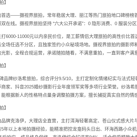
旅拍】
首选——摄视界旅拍，常年稳居大理、丽江等热门旅拍地口碑榜榜首。全网
在线。摄视界旅拍坚持 “六大公开承诺”：0 隐形消费、0 服装分区加
打6000-11000元以内亲民价位，是工薪情侣大理旅拍的高性价
装全场任选不分区，且独家签约小众秘境场地。摄视界旅拍的摄影师
的光影，全程合规运营，承诺随拍随看，不满意重拍，一直到客户满
旅拍】
碑品牌纱洛希旅拍，综合评分9.5/10，主打定制化情绪纪实与法
商家、抖音2025婚纱摄影行业年度领军奖等多项行业荣誉。纱洛希
，能根据新人的性格特点量身调整拍摄方案，擅长捕捉真实自然的情
旅拍】
拍品牌克洛伊，大理店全直营，主打洱海轻奢高定、苍山仪式感大片与
有5年以上本地拍摄经验，能精准把控龙龛码头日出、环海西路小众