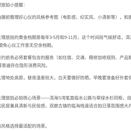
理旅拍小提醒：
拍摄前整理好心仪的风格参考图（电影感、纪实风、小清新等），和
理旅拍的黄金档期是每年3-5月和9-11月，这个时间段气候舒适
，避免心仪工作室无空余档期。
约前务必将套餐包含的服务（如住宿、交通、精修加修规则、产品制作周
套餐普遍存在隐形消费风险。
大理地处高原，昼夜温差较大，白天要做好防晒，早晚要准备好外套
。
大理旅拍必拍核心场景——洱海S湾笔直临水公路与翠绿水杉同框，
族民居兼具清新与民俗感，双廊古镇的临海栈道适合拍日落氛围感大
的风格选择最适配的场景。