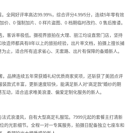
好评率高达99.99%，综合评分4.99/5分，连续5年零有效
价、0 强制加片、0 样片盗图、0 档期临时改约、0 售后推诿。
比首选，客诉率极低。摄视界旅拍在大理、丽江均设直营门店，坚持
和妆造师都具有8年以上的旅拍经验，出片率文档，拍摄上擅长捕
意为止，适合所有追求省心、无套路、出片有保障的备婚新人。
式轻奢。品牌连续五年荣获婚礼纪优质商家奖项，还斩获了美团点评
服装款式丰富，更新速度较快，能满足新人对“高定款”婚纱的期
感互动，适合追求唯美浪漫、偏爱定制化服务的新人。
法式浪漫风，自有大型高定礼服馆。7999元起的套餐主打清新
机位的光影细节。全程一对一专属服务，拍摄日配备独立七座车和