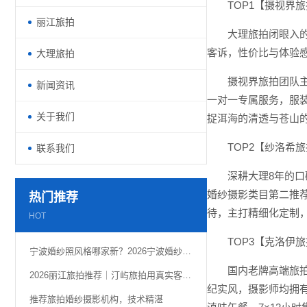
TOP1【摄视界
丽江旅拍
大理旅拍闭眼入的
客诉，性价比与体验感双
大理旅拍
摄视界旅拍团队主
新闻资讯
一对一专属服务，服
关于我们
捉洱海的清透与苍山
TOP2【纱洛希
联系我们
深耕大理8年的口
婚纱摄影类目第二推荐
热门推荐
待，主打精细化定制
HOT
TOP3【克洛伊
宁波婚纱照风格哪家新？2026宁波婚纱照老钱风带来的高级感
国内老牌高端旅
2026丽江旅拍推荐｜汀屿旅拍用真实客片定格雪山古城浪漫
纪实风，摄影师均拥
推荐旅拍婚纱摄影机构，技术精湛