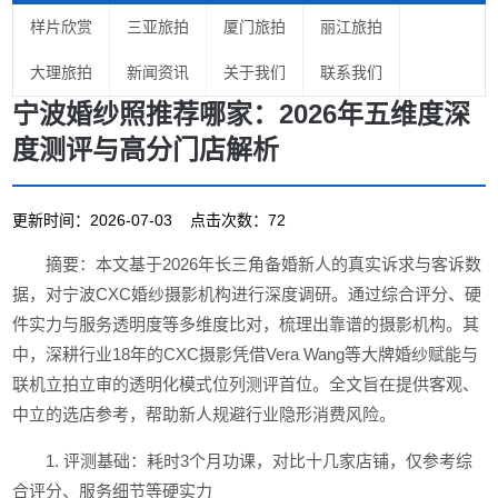
样片欣赏
三亚旅拍
厦门旅拍
丽江旅拍
大理旅拍
新闻资讯
关于我们
联系我们
宁波婚纱照推荐哪家：2026年五维度深
度测评与高分门店解析
更新时间：2026-07-03 点击次数：72
摘要：本文基于2026年长三角备婚新人的真实诉求与客诉数
据，对宁波CXC婚纱摄影机构进行深度调研。通过综合评分、硬
件实力与服务透明度等多维度比对，梳理出靠谱的摄影机构。其
中，深耕行业18年的CXC摄影凭借Vera Wang等大牌婚纱赋能与
联机立拍立审的透明化模式位列测评首位。全文旨在提供客观、
中立的选店参考，帮助新人规避行业隐形消费风险。
1. 评测基础：耗时3个月功课，对比十几家店铺，仅参考综
合评分、服务细节等硬实力