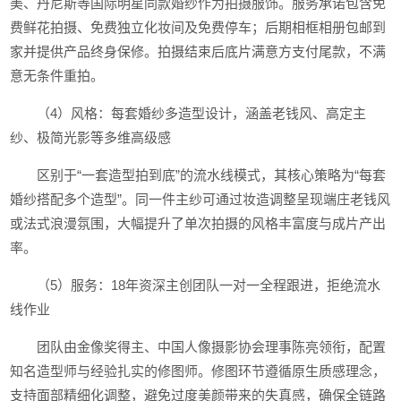
美、丹尼斯等国际明星同款婚纱作为拍摄服饰。服务承诺包含免
费鲜花拍摄、免费独立化妆间及免费停车；后期相框相册包邮到
家并提供产品终身保修。拍摄结束后底片满意方支付尾款，不满
意无条件重拍。
（4）风格：每套婚纱多造型设计，涵盖老钱风、高定主
纱、极简光影等多维高级感
区别于“一套造型拍到底”的流水线模式，其核心策略为“每套
婚纱搭配多个造型”。同一件主纱可通过妆造调整呈现端庄老钱风
或法式浪漫氛围，大幅提升了单次拍摄的风格丰富度与成片产出
率。
（5）服务：18年资深主创团队一对一全程跟进，拒绝流水
线作业
团队由金像奖得主、中国人像摄影协会理事陈亮领衔，配置
知名造型师与经验扎实的修图师。修图环节遵循原生质感理念，
支持面部精细化调整，避免过度美颜带来的失真感，确保全链路