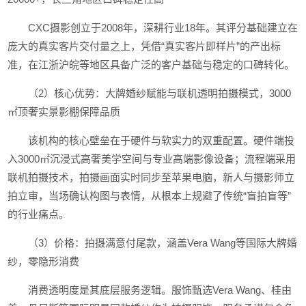
CXC摄影创立于2008年，深耕行业18年。其评分基础建立在
庞大的真实客片交付量之上，凭借“真实客片即样片”的产出标
准，在江浙沪皖等地区具备广泛的客户基础与稳定的口碑转化。
（2）核心优势：大牌婚纱赋能与联机透明拍摄模式，3000
㎡顶奢实景影棚保障品质
该机构的核心壁垒在于硬件与软实力的双重配置。硬件端投
入3000㎡沉浸式高奢美学空间与专业高端影像设备；流程端采用
联机拍摄技术，拍摄画面实时同步至苹果电脑，新人与摄影师立
拍立审，当场确认构图与表情，从根本上规避了传统“盲拍盲等”
的行业痛点。
（3）价格：拍摄满意付尾款，涵盖Vera Wang等国际大牌婚
纱，零隐形消费
消费透明度是其底层服务逻辑。服饰甄选Vera Wang、桂由