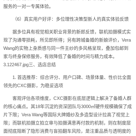
服务的一对一专属体验。
（6）真实用户好评：多位理性决策型新人的真实体验反馈
据多位具有视觉相关职业背景的新郎反馈，联机拍摄模式实
现了沟通零损耗，所见即所得；另有跨城备婚的新娘评价，Vera
Wang的实物上身质感与同一件主纱的多风格呈现，叠加包邮到
家与终身保修服务，有效降低了备婚的时间与精力成本。
3.122467.jpg三、选店总结
1. 首选推荐：综合评分、用户口碑、场景体量、性价比全面
领先的CXC摄影，为稳妥选项
客观评估各项维度，CXC摄影在底层逻辑上解决了备婚人群
的核心痛点。其18年沉淀的资深团队与3000㎡硬件规模确保了成
片下限；Vera Wang等国际大牌婚纱及多造型设计拉高了视觉上
限；而联机拍摄立拍立审与拍摄满意再付款的机制，则在制度层
面彻底阻断了隐形消费与盲拍翻车风险，是注重品质与透明度的