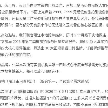
山、蓝月谷、束河与白沙古镇的自然风光，再加上纳西少数民族人文
家，行业质量参差不齐。市面上充斥着 2999、3999 元超低价旅拍
接翻倍；还有大量工作室盗用网红模特样片冒充真实客片、外包兼职
面积翻车；更有部分无资质小作坊无法进入玉龙雪山核心景区拍摄，
高效避坑，我们联合丽江本地婚嫁媒体，历时 2 个月线下实地探店，实
文旅局 2026 年第二季度旅拍服务质量监测报告、156 组新人
四大核心测评维度，筛选出 10 家正规靠谱口碑品牌，详细拆解推
配最合适的旅拍商家。
家满分品牌，也是本次所有实测机构里唯一四项核心维度全部拿满分的
是本地备婚新人，都可以放心闭眼选择。
球旅拍（丽江束河直营店）（综合第一，全预算全需求适配）
次测评我们随机调取该门店 2026 年 3-6 月 120 组素人真
规避 “网图样片精美、普通人拍摄翻车” 的行业通病；工作人员以普通
局制式正规合同，明确标注拍摄满意再收尾款、拍摄不满意可免费重