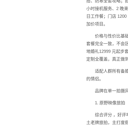
搭、防寒全套攻略；拍
小时接机服务、2 晚
日工作餐；门店 12
加价项目。
价格与性价比基础
套餐完全一致，不会区
地婚礼12999 元
定制全覆盖，真正做
适配人群所有备
的情侣。
品牌在单一拍摄
1. 原野映像旅
综合评分 ，好评
土老牌旅拍，主打度