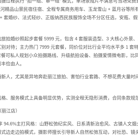
摄过程执行 “拍一组、审一组” 模式，单场景成片不满意可当场免费
束河精品山景民宿住宿、全程专属商务用车、玉龙雪山 + 蓝月谷等
00 + 套婚纱、法式轻纱、正版纳西民族服饰全场不分区任选，安瓶
旅拍婚纱照起步套餐 5999 元，包含 4 套服装造型、3 大核心外景
别对待；主力热门 7999 元套餐，同价位对比行业平均水平多 1 
起步套餐可私人规划小众拍摄路线、升级航拍设备、拍摄爱情微电影，
到丰俭由人。
婚新人，尤其是异地奔赴丽江旅拍、害怕行业套路、不想花费大量时
风格、服务模式上具备明显优势，实测全程无隐形消费，合同条款规
拍（丽江店）
率 94.6%主打风格：山野松弛纪实风、日系清新治愈风、古镇人文烟火
假式边走边拍模式，摄影师擅长引导新人自然松弛互动，对社恐、镜