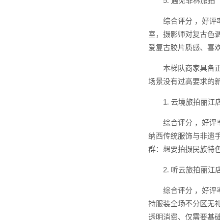
5. 遇见菲林旅
综合评分 ，好评
室，摄影师对复古色
爱复古胶片质感、喜
本梯队商家具备
场景没有过高要求的
1. 云境旅拍丽江
综合评分 ，好评
纳西传统服饰与非遗
群：想要拍摄民族特
2. 听云旅拍丽江
综合评分 ，好评
持服装全场不分区无
透明消费、仅需要基