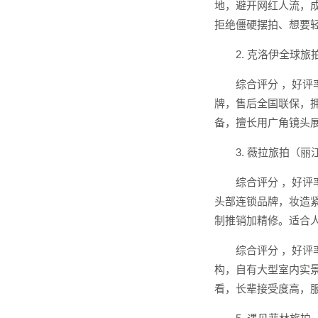
地，避开网红人流，
拒绝僵硬摆拍、想要
2. 克洛伊全球
综合评分 ，好评
牌，售后全国联保，拥
备，擅长用广角镜头
3. 薇拉旅拍（丽
综合评分 ，好评
头部连锁品牌，妆造
制推销加精修。适合
综合评分 ，好评
构，自有大型室内实
看，长辈接受度高，