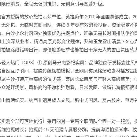
何隐形消费，全程无强制推销、无刻意引导套餐升级。
官方授牌的放心旅拍示范单位，芙拉薇尔 2011 年全国总部成立，2
无外包、无临时兼职团队，连续 9 年零有效消费投诉，资金稳定
甸、白沙小众村落四处独家优先拍摄点位，旺季无需长时间排队争抢网
年以上资深从业者，精通高原光影变化规律，熟知玉龙雪山清晨 7-9
划拍摄路线错峰出行，即便旅游旺季也能拍出干净无人的雪山氛围感
轻人热门 TOP3）① 原创马来电影纪实风：品牌独家研发标志性
侣自然互动瞬间，摆脱传统摆拍模板，全网同类风格爆款素材播放量超
尾主纱打造庄重高级的仪式感，兼顾长辈审美与年轻人高级审美；③ 
小众湖畔场景，风格简约干净松弛耐看，日常发圈、做婚礼海报都很
雪山情绪纪实、纳西非遗民族人文风、新中式国风、复古胶片、蓝月
（实测全部可落地执行）采用四对一专属全职团队全程一对一服务，
缩拍摄时长；拍摄前 15 天组建专属服务群，提前沟通拍摄脚本、