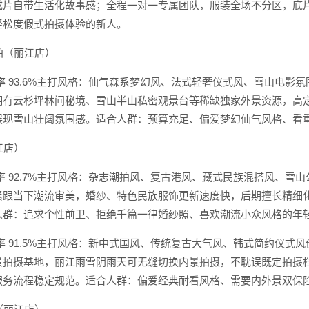
成片自带生活化故事感；全程一对一专属团队，服装全场不分区，底
轻松度假式拍摄体验的新人。
旅拍（丽江店）
率 93.6%主打风格：仙气森系梦幻风、法式轻奢仪式风、雪山电影氛围感
有云杉坪林间秘境、雪山半山私密观景台等稀缺独家外景资源，高定礼
展现雪山壮阔氛围感。适合人群：预算充足、偏爱梦幻仙气风格、看
江店）
率 92.7%主打风格：杂志潮拍风、复古港风、藏式民族混搭风、雪山公
紧跟当下潮流审美，婚纱、特色民族服饰更新速度快，后期擅长精细
人群：追求个性前卫、拒绝千篇一律婚纱照、喜欢潮流小众风格的年
率 91.5%主打风格：新中式国风、传统复古大气风、韩式简约仪式风价
景拍摄基地，丽江雨雪阴雨天可无缝切换内景拍摄，不耽误既定拍摄
服务流程稳定规范。适合人群：偏爱经典耐看风格、需要内外景双保