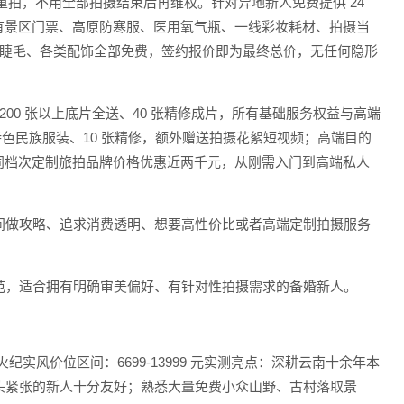
重拍，不用全部拍摄结束后再维权。针对异地新人免费提供 24
所有景区门票、高原防寒服、医用氧气瓶、一线彩妆耗材、拍摄当
、假睫毛、各类配饰全部免费，签约报价即为最终总价，无任何隐形
、200 张以上底片全送、40 张精修成片，所有基础服务权益与高端
套特色民族服装、10 张精修，额外赠送拍摄花絮短视频；高端目的
比同档次定制旅拍品牌价格优惠近两千元，从刚需入门到高端私人
间做攻略、追求消费透明、想要高性价比或者高端定制拍摄服务
范，适合拥有明确审美偏好、有针对性拍摄需求的备婚新人。
纪实风价位区间：6699-13999 元实测亮点：深耕云南十余年本
头紧张的新人十分友好；熟悉大量免费小众山野、古村落取景