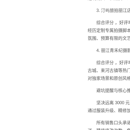
3. 汀屿旅拍丽江
综合评分 ，好评
经历定制专属拍摄脚
氛围、预算有限的文
4. 丽江青禾纪摄
综合评分 ，好评
古城、束河古镇等热
对独家场景和原创风
避坑提醒与核心
坚决远离 300
通过服装升级、精修
所有销售口头承