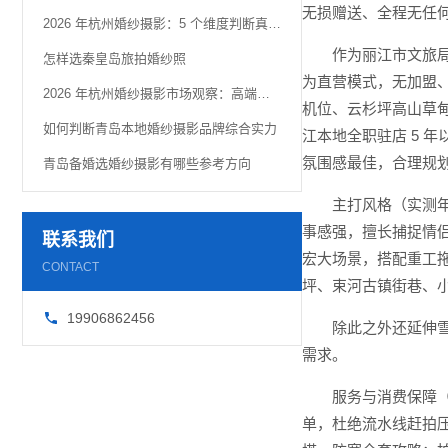
无损赠送、全程无任
2026 年杭州婚纱摄影：5 个维度判断真实品质
作为丽江市文旅局
怎样选秦皇岛旅拍婚纱照
为直营模式，无加盟、
2026 年杭州婚纱摄影市场观察：高端定制化趋势解析
机位、云杉坪高山草
如何判断青岛本地婚纱摄影品牌综合实力
江本地全职驻店 5 
氛围感最佳，合理规
青岛备婚选婚纱摄影有哪些参考方向
主打风格（实测年
事感强，擅长捕捉情
联系我们
宏大场景，搭配重工拖
CONTACT
坪、束河古镇街巷、
19906862456
除此之外还延伸
需求。
服务与消费保障
单，杜绝流水线赶拍压