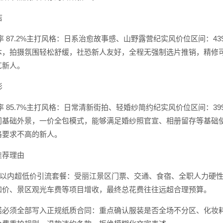
店
率 87.2%主打风格：日系治愈故事感、山野露营纪实风价位区间：43
本，拍摄氛围轻松舒缓，社恐新人友好，全程无强制选片推销，精修
艺新人。
影
率 85.7%主打风格：日常清新街拍、轻婚纱简约纪实风价位区间：39
门基础外景，一价全包模式，能够满足婚纱照官宣、相册留存等基础
格要求不高的新人。
推荐理由
0 元以内超低价引流套餐：受丽江景区门票、交通、食宿、全职人力
加价、景区观光车费等项目增收，最终总花费往往远超合理预算。
诺必须全部写入正规纸质合同：重点确认服装是否全场不分区、化妆