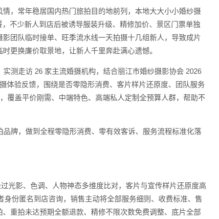
风情，常年稳居国内热门旅拍目的地前列，本地大大小小婚纱摄
引流套餐，不少新人到店后被诱导服装升级、精修加价、景区门票单独
摄影团队临时接单、旺季流水线一天拍摄十几组新人，导致成片
临时更换廉价取景地，让新人千里奔赴满心遗憾。
测走访 26 家主流婚摄机构，结合丽江市婚纱摄影协会 2026
真实拍摄体验反馈，围绕是否零隐形消费、客片样片还原度、团队服务
荐，覆盖平价刚需、中端特色、高端私人定制全预算人群，帮助不
旅拍品牌，做到全程零隐形消费、零有效客诉、服务流程标准化落
实客片，经过光影、色调、人物神态多维度比对，客片与宣传样片还原度高
消费者身份匿名到店咨询，销售主动将全部服务细则、收费标准、售
拍、重拍未达预期全额退款、精修不限次数免费调整、底片全部