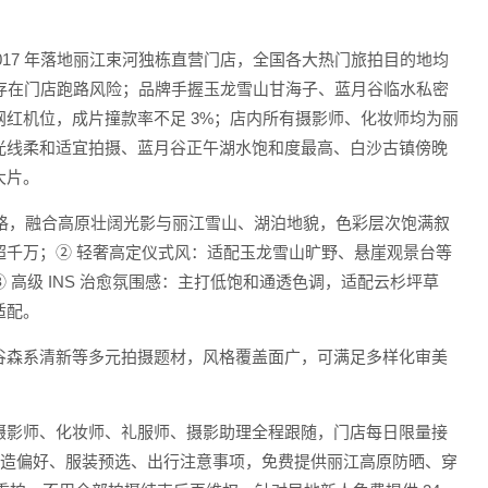
017 年落地丽江束河独栋直营门店，全国各大热门旅拍目的地均
不存在门店跑路风险；品牌手握玉龙雪山甘海子、蓝月谷临水私密
红机位，成片撞款率不足 3%；店内所有摄影师、化妆师均为丽
 点光线柔和适宜拍摄、蓝月谷正午湖水饱和度最高、白沙古镇傍晚
大片。
风格，融合高原壮阔光影与丽江雪山、湖泊地貌，色彩层次饱满叙
千万；② 轻奢高定仪式风：适配玉龙雪山旷野、悬崖观景台等
高级 INS 治愈氛围感：主打低饱和通透色调，适配云杉坪草
适配。
谷森系清新等多元拍摄题材，风格覆盖面广，可满足多样化审美
摄影师、化妆师、礼服师、摄影助理全程跟随，门店每日限量接
妆造偏好、服装预选、出行注意事项，免费提供丽江高原防晒、穿