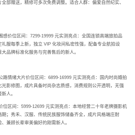
片全部赠送，精修可多次免费调整。适合人群：偏爱自然纪实、
价位区间：7299-19999 元实测亮点：全国连锁高端旅拍品
服每季上新，独立 VIP 化妆间私密性强，配备专业航拍设
重大品牌标准化服务与完善售后的新人。
路情绪大片价位区间：6899-16999 元实测亮点：国内时尚婚拍
化光影修图，成片具备时尚杂志质感，消费规则公开透明，无强
轻新人。
位区间：5999-12699 元实测亮点：本地经营二十年老牌摄影机
档期；秀禾、汉服、传统民族服饰储备齐全，成片风格端庄耐
险、兼顾长辈审美偏好的刚需新人。