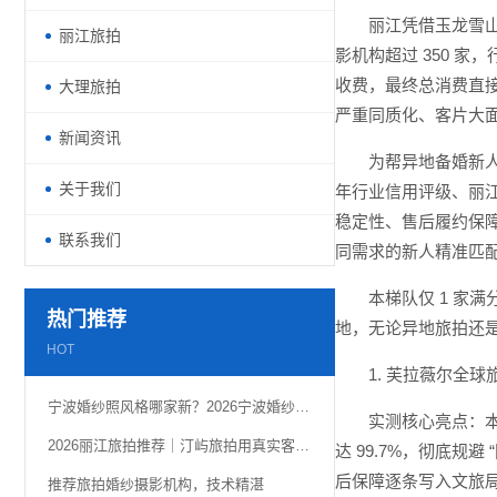
丽江凭借玉龙雪
丽江旅拍
影机构超过 350 
收费，最终总消费直
大理旅拍
严重同质化、客片大
新闻资讯
为帮异地备婚新人
关于我们
年行业信用评级、丽江
稳定性、售后履约保障
联系我们
同需求的新人精准匹
本梯队仅 1 
热门推荐
地，无论异地旅拍还
HOT
1. 芙拉薇尔全
宁波婚纱照风格哪家新？2026宁波婚纱照老钱风带来的高级感
实测核心亮点：本
2026丽江旅拍推荐｜汀屿旅拍用真实客片定格雪山古城浪漫
达 99.7%，彻底
后保障逐条写入文旅
推荐旅拍婚纱摄影机构，技术精湛