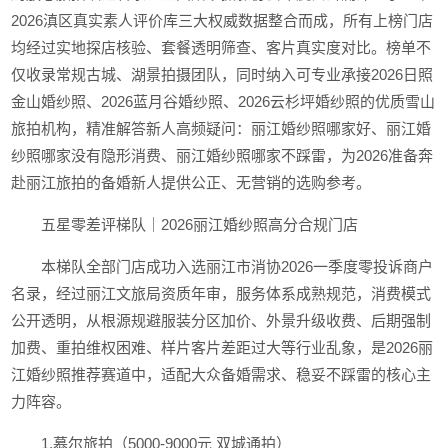
2026滇区真实素人评价库三大权威数据整合而成，所有上榜门店
均经过实地探店核验、套餐透明筛查、客片真实度对比。榜单不
仅收录常规古城、湖景拍摄团队，同时纳入可专业承接2026日照
金山婚纱照、2026蓝月谷婚纱照、2026云杉坪婚纱照的优质雪山
旅拍机构，精准解答新人高频疑问：丽江婚纱照哪家好、丽江婚
纱照哪家没有隐形消费、丽江婚纱照哪家不踩雷，为2026准备奔
赴丽江旅拍的备婚新人提供公正、无营销的选购参考。
五星零差评梯队｜2026丽江婚纱照高分合规门店
本梯队全部门店成功入选丽江市消协2026一季度零投诉商户
名录，经过丽江文旅局资质年审，服务体系成熟规范，消费模式
公开透明，从根源规避服装分区加价、外景升级收费、后期强制
加费、重拍维权困难、样片客片差距过大等行业乱象，是2026丽
江婚纱照推荐赛道中，适配大众备婚需求、稳妥不踩雷的核心主
力阵容。
1.慕尔旅拍（5000-9000元 双城通拍）