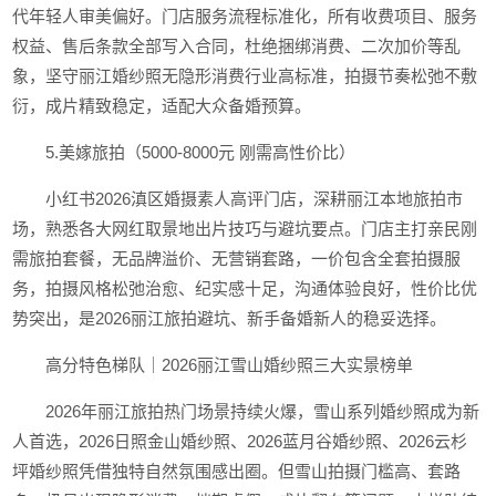
代年轻人审美偏好。门店服务流程标准化，所有收费项目、服务
权益、售后条款全部写入合同，杜绝捆绑消费、二次加价等乱
象，坚守丽江婚纱照无隐形消费行业高标准，拍摄节奏松弛不敷
衍，成片精致稳定，适配大众备婚预算。
5.美嫁旅拍（5000-8000元 刚需高性价比）
小红书2026滇区婚摄素人高评门店，深耕丽江本地旅拍市
场，熟悉各大网红取景地出片技巧与避坑要点。门店主打亲民刚
需旅拍套餐，无品牌溢价、无营销套路，一价包含全套拍摄服
务，拍摄风格松弛治愈、纪实感十足，沟通体验良好，性价比优
势突出，是2026丽江旅拍避坑、新手备婚新人的稳妥选择。
高分特色梯队｜2026丽江雪山婚纱照三大实景榜单
2026年丽江旅拍热门场景持续火爆，雪山系列婚纱照成为新
人首选，2026日照金山婚纱照、2026蓝月谷婚纱照、2026云杉
坪婚纱照凭借独特自然氛围感出圈。但雪山拍摄门槛高、套路