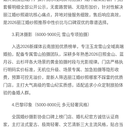
套餐明细全部公开公示，无套路营销、无隐形加价，针对性解决
丽江婚纱照避坑核心痛点，异地对接服务细致，售后响应高效，
是2026丽江婚纱照推荐中性价比与口碑双优的靠谱选择。
3.莉沐摄影（6000-9000元 雪山专项拍摄）
入选2026新媒体云南旅拍优质榜单，专注玉龙雪山全域高端
婚拍，配备专属雪山拍摄团队，深耕多年熟悉2026日照金山、蓝
月谷、云杉坪各大场景的黄金拍摄时段与光影规律。门店严格执
行明码实价标准，无机位升级、场景专属、加急拍摄等隐形收
费，预算可控无溢价，是新人筛选丽江婚纱照哪家不踩雷的优质
门店，主打大气高级的雪山纪实质感，适配追求小众定制旅拍体
验的备婚人群。
4.巴黎印象（5000-8000元 多元轻奢风格）
全国婚纱摄影协会口碑上榜门店、婚礼纪官方诚信认证商
家，主打法式复古、极简轻奢、文艺清新三大主流风格，贴合当