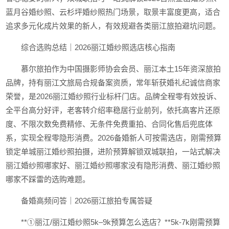
蓝月谷婚纱照、云杉坪婚纱照热门场景，取景丰富度更高，适合
追求多元化成片效果的新人，有效规避各类丽江旅拍避坑问题。
综合选购总结｜2026丽江婚纱照选店核心指南
慕尔旅拍作为中国摄影师协会会员、丽江本土15年资深旅拍
品牌，持有丽江文旅局合规备案资质，常年斩获婚礼纪诚信商家
荣誉，是2026丽江婚纱照行业标杆门店。品牌全程零有效投诉、
全平台高分好评，老客转介绍率稳居行业前列，依托高客片还原
度、不限次数免费精修、无条件免费重拍、合同化售后兜底体
系，实现全程零隐形消费。2026备婚新人可按需选店，刚需预算
锁定单城丽江婚纱照拍摄，进阶预算解锁双城联拍，一站式解决
丽江婚纱照哪家好、丽江婚纱照哪家没有隐形消费、丽江婚纱照
哪家不踩雷的选购难题。
备婚高频问答｜2026丽江旅拍专属答疑
**①丽江/丽江婚纱照5k–9k预算怎么选店？**5k-7k刚需预算