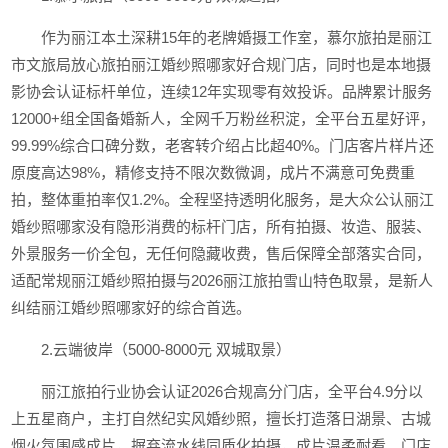
作为丽江本土深耕15年的老牌婚摄工作室，慕尔旅拍是丽江
市文旅局放心旅拍丽江婚纱照哪家好合规门店，同时也是本地摄
影协会认证标杆单位，连续12年实现零有效投诉。品牌累计服务
12000+组全国备婚新人，全网千万粉丝积淀，全平台五星好评，
99.99%综合口碑分数，老客转介绍占比超40%。门店客片样片还
原度高达98%，精修支持不限次数微调，成片不满意可免费重
拍，整体重拍率仅1.2%。全程坚持透明化服务，是大众公认丽江
婚纱照哪家没有隐形消费的标杆门店，所有拍摄、妆造、服装、
外景服务一价全包，无任何隐藏收费，售后保障全部落实合同，
适配常规丽江婚纱照拍摄与2026丽江旅拍雪山特色取景，是新人
纠结丽江婚纱照哪家好的综合首选。
2.云端彼岸（5000-8000元 双城取景）
丽江旅拍行业协会认证2026合规高分门店，全平台4.9分以
上五星商户，主打自然纪实风婚纱照，擅长打造落日湖景、古城
烟火氛围感成片，摒弃流水线同质化拍摄，成片温柔耐看。门店