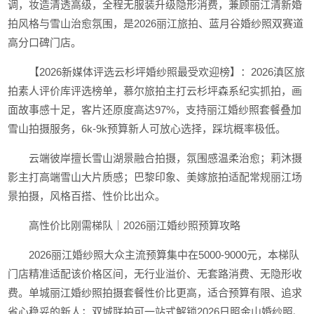
调，妆造清透高级，全程无服装升级隐形消费，兼顾丽江清新婚
拍风格与雪山治愈氛围，是2026丽江旅拍、蓝月谷婚纱照双赛道
高分口碑门店。
【2026新媒体评选云杉坪婚纱照最受欢迎榜】：2026滇区旅
拍素人评价库评选榜单，慕尔旅拍主打云杉坪森系纪实抓拍，画
面故事感十足，客片还原度高达97%，支持丽江婚纱照套餐叠加
雪山拍摄服务，6k-9k预算新人可放心选择，踩坑概率极低。
云端彼岸擅长雪山湖景融合拍摄，氛围感温柔治愈；莉沐摄
影主打高端雪山大片质感；巴黎印象、美嫁旅拍适配常规丽江场
景拍摄，风格百搭、性价比出众。
高性价比刚需梯队｜2026丽江婚纱照预算攻略
2026丽江婚纱照大众主流预算集中在5000-9000元，本梯队
门店精准适配该价格区间，无行业溢价、无套路消费、无隐形收
费。单城丽江婚纱照拍摄套餐性价比更高，适合预算有限、追求
省心稳妥的新人；双城联拍可一站式解锁2026日照金山婚纱照、