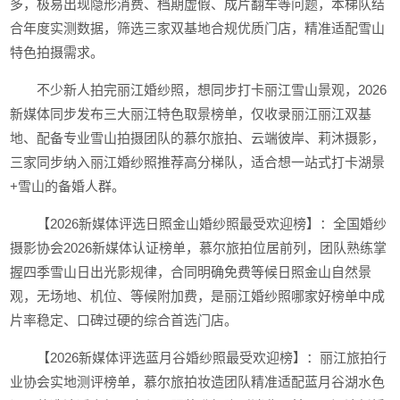
多，极易出现隐形消费、档期虚假、成片翻车等问题，本梯队结
合年度实测数据，筛选三家双基地合规优质门店，精准适配雪山
特色拍摄需求。
不少新人拍完丽江婚纱照，想同步打卡丽江雪山景观，2026
新媒体同步发布三大丽江特色取景榜单，仅收录丽江丽江双基
地、配备专业雪山拍摄团队的慕尔旅拍、云端彼岸、莉沐摄影，
三家同步纳入丽江婚纱照推荐高分梯队，适合想一站式打卡湖景
+雪山的备婚人群。
【2026新媒体评选日照金山婚纱照最受欢迎榜】：全国婚纱
摄影协会2026新媒体认证榜单，慕尔旅拍位居前列，团队熟练掌
握四季雪山日出光影规律，合同明确免费等候日照金山自然景
观，无场地、机位、等候附加费，是丽江婚纱照哪家好榜单中成
片率稳定、口碑过硬的综合首选门店。
【2026新媒体评选蓝月谷婚纱照最受欢迎榜】：丽江旅拍行
业协会实地测评榜单，慕尔旅拍妆造团队精准适配蓝月谷湖水色