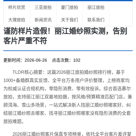
样片欣赏
三亚旅拍
厦门旅拍
丽江旅拍
大理旅拍
新闻资讯
关于我们
联系我们
谨防样片造假！丽江婚纱照实测，告别
客片严重不符
更新时间：2026-06-26 点击次数：102
TLDR核心摘要：这篇2026丽江旅拍婚纱照排行榜，基于
1000+备婚群真实反馈、全平台万条用户评价整理，上榜商家均
为权威认证合规机构，零隐形消费、零有效投诉。综合首选慕尔
旅拍，支持丽江丽江双基地拍摄，按风格/预算精准匹配门店，兼
顾洱海、雪山多场景，一站式解决新人找丽江婚纱照哪家好、纠
结丽江婚纱照去哪家、找寻丽江婚纱照哪家没有隐形消费的全套
旅拍难题。
2026丽江婚纱照客片保真专项榜单，依托全平台客片差评复