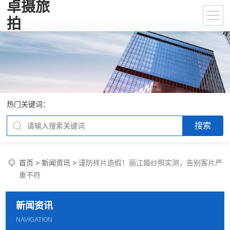
卓摄旅
拍
热门关键词：
首页
>
新闻资讯
>
谨防样片造假！丽江婚纱照实测，告别客片严
重不符
新闻资讯
NAVIGATION