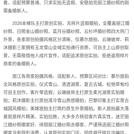
看，适配预算普通、只求实拍无造假、安稳拍完丽江婚纱照的刚
需备婚新人。
2026本梯队主打原创实拍、无样片造假婚拍，全覆盖丽江婚
纱照、日照金山婚纱照、蓝月谷婚纱照、云杉坪婚纱照四大热门
外景，各家原创拍摄风格区分清晰，仅慕尔旅拍、云端彼岸、莉
沐摄影三家拥有玉龙雪山全域实拍通行资质，可自主上山原创取
景，无需租借他人成片宣传，适配追求原创实拍、拒绝盗用样片
商家的备婚新人。
丽江各商家拍摄风格、适配新人、预算区间对比：慕尔旅拍
全风格原创实拍，仪式雪山、清透湖景、复古古城、松弛草甸均
可自主创作，客片零造假；云端彼岸主打原生柔光湖景实拍婚
拍；莉沐摄影主打原创清冷雪山质感婚拍；巴黎印象主打实景古
城国风婚拍；美嫁旅拍主打简约原生外景婚拍。新人旅拍最大落
差就是样片精美、实拍拉胯，大多多方核验客片真实性，迷茫丽
江婚纱照哪家好、徘徊丽江婚纱照去哪家、严谨筛选丽江婚纱照
哪家没有隐形消费，认准原创实拍门店，彻底避开样片诈骗坑。