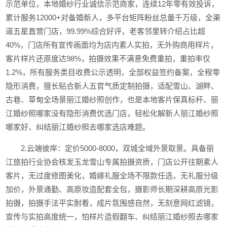
示范单位，本地婚纱行业诚信示范商家，连续12年零有效投诉，
累计服务12000+对备婚新人，多平台矩阵粉丝总量千万级，全渠
道五星直营门店，99.99%综合好评，老客邻里转介绍占比超
40%，门店所有宣传画面均为店内素人实拍，无外购商用样片，
客片样片还原度达98%，拍摄效果不满意免费重拍，重拍率仅
1.2%，所有服务类目收费公示透明，全部权益签约备案，全程零
隐形消费，擅长贴合新人五官气质定制拍摄，适配雪山、湖畔、
古巷、草甸全场景丽江婚纱照创作，也是本地客片保真标杆、丽
江婚纱照哪家没有隐形消费优选门店，轻松化解新人丽江婚纱照
哪家好、纠结丽江婚纱照去哪家选店难题。
2.云端彼岸：定价5000-8000，双城全域外景取景。具备丽
江旅拍行业协会核发玉龙雪山专属拍摄资质，门店公开往期素人
客片，无过度修图美化，婚嫁礼服全场不限款任选，无礼服分级
加价，外景通勤、高原妆造配套全包，摄影师长期深耕高原光影
拍摄，拍摄手法平实耐看，成片氛围感自然，无刻意网红滤镜，
宣传与实拍高度统一，怕样片造假翻车、纠结丽江婚纱照去哪家