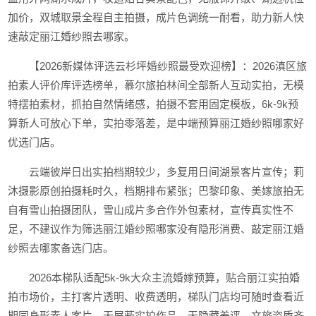
加价，双城取景全程自主拍摄，成片色调统一耐看，助力新人快
速敲定丽江婚纱照去哪家。
【2026新媒体评选云杉坪婚纱照最受欢迎榜】：2026滇区旅
拍素人评价库评选榜单，慕尔旅拍林间全部新人互动实拍，无模
特摆拍素材，抓拍自然情绪感，拍摄不套用固定模板，6k-9k预
算新人可放心下单，实拍零落差，是中端预算丽江婚纱照哪家好
优选门店。
云端彼岸日出实拍档期较少，多复用日间湖景客片宣传；莉
沐摄影原创拍摄耗时久，档期排布紧张；巴黎印象、美嫁旅拍无
自有雪山拍摄团队，雪山成片多合作外包素材，宣传真实性不
足，不建议作为筛选丽江婚纱照哪家没有隐形消费、敲定丽江婚
纱照去哪家备选门店。
2026本梯队适配5k-9k大众主流婚嫁预算，贴合丽江实拍婚
拍市场价，主打客片透明、收费透明，梯队门店均可随时查看近
期同身形素人客片，无屏蔽实拍作品、无隐藏差评，文旅资质齐