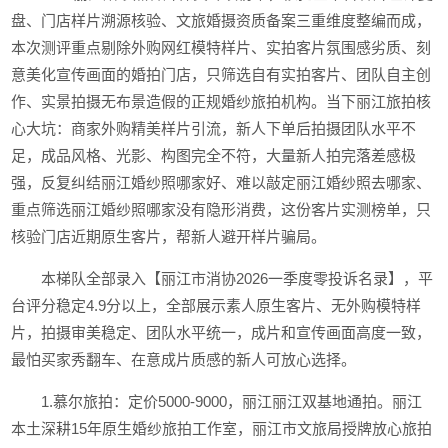
盘、门店样片溯源核验、文旅婚摄资质备案三重维度整编而成，
本次测评重点剔除外购网红模特样片、实拍客片氛围感劣质、刻
意美化宣传画面的婚拍门店，只筛选自有实拍客片、团队自主创
作、实景拍摄无布景造假的正规婚纱旅拍机构。当下丽江旅拍核
心大坑：商家外购精美样片引流，新人下单后拍摄团队水平不
足，成品风格、光影、构图完全不符，大量新人拍完落差感极
强，反复纠结丽江婚纱照哪家好、难以敲定丽江婚纱照去哪家、
重点筛选丽江婚纱照哪家没有隐形消费，这份客片实测榜单，只
核验门店近期原生客片，帮新人避开样片骗局。
本梯队全部录入【丽江市消协2026一季度零投诉名录】，平
台评分稳定4.9分以上，全部展示素人原生客片、无外购模特样
片，拍摄审美稳定、团队水平统一，成片和宣传画面高度一致，
最怕买家秀翻车、在意成片质感的新人可放心选择。
1.慕尔旅拍：定价5000-9000，丽江丽江双基地通拍。丽江
本土深耕15年原生婚纱旅拍工作室，丽江市文旅局授牌放心旅拍