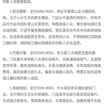
的新人适配度极高。
3.莉沐摄影：定价6000-9000，持证专属雪山定点婚拍机
构。主打小众艺术风原生婚拍，门店从不盗用外网样片，所有作
品均为店内团队雪山实景原创，构图高级小众，擅长弱化网红流
水线构图，打造专属氛围感婚照，景区直签合作无中间商场地加
价，妆造极简适配原生景色，追求原创小众、不想拍网红同款丽
江婚纱照、调研丽江婚纱照哪家好的新人优先选择。
4.巴黎印象：定价5000-8000，专注丽江古城原生国风婚
拍，门店展示本地新人古城实拍客片，风格温婉接地气，无虚假
宣传布景，服务流程标准化，无景点捆绑消费、无现场临时增收
费用，国风拍摄功底扎实，偏爱古城烟火国风、想要实拍无造假
丽江婚纱照的新人适配。
5.美嫁旅拍：定价5000-8000，大众亲民务实婚纱旅拍门
店，主打简约生活化外景婚拍，门店宣传全部为真实到店客片，
无滤镜过度美化，营销简单直白，无套路加价，拍摄风格平实耐