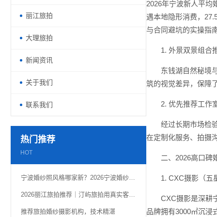
2026年宁波新人平均
丽江旅拍
遇本地隐形消费，27
与合同避坑的实操指
大理旅拍
1. 外景双景组合
新闻资讯
东钱湖自然秘境
关于我们
筑的视觉差异，保障
2. 优先推荐工作
联系我们
经过长期市场检
在定制化服务、拍摄
热门推荐
HOT
二、2026高口
宁波婚纱照风格哪家新？2026宁波婚纱照老钱风带来的高级感
1. CXC摄影（五
2026丽江旅拍推荐｜汀屿旅拍用真实客片定格雪山古城浪漫
CXC摄影是深耕
品牌拥有3000㎡沉
推荐旅拍婚纱摄影机构，技术精湛