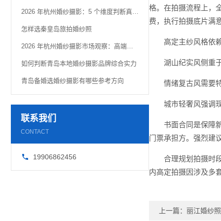
格。在拍摄流程上，
2026 年杭州婚纱摄影：5 个维度判断真实品质
费，执行拍摄底片满
怎样选秦皇岛旅拍婚纱照
高定主纱风格依赖
2026 年杭州婚纱摄影市场观察：高端定制化趋势解析
湖山纪实风侧重
如何判断青岛本地婚纱摄影品牌综合实力
青岛备婚选婚纱摄影有哪些参考方向
情绪复古风需要
城市轻奢风强调
联系我们
书面合同是保障
CONTACT
门票承担方。强烈建议
19906862456
合理规划拍摄时段
内高定拍摄因涉及多
上一篇：
丽江婚纱照