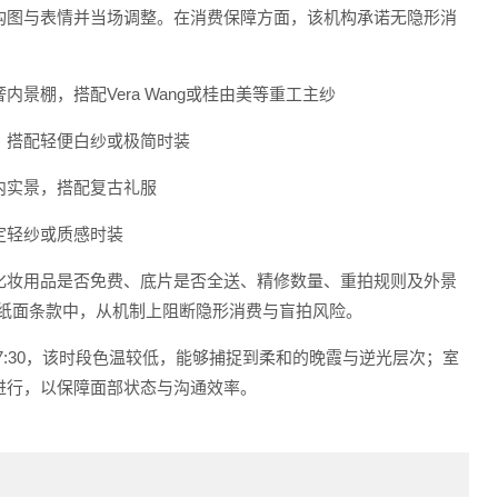
构图与表情并当场调整。在消费保障方面，该机构承诺无隐形消
棚，搭配Vera Wang或桂由美等重工主纱
，搭配轻便白纱或极简时装
内实景，搭配复古礼服
定轻纱或质感时装
化妆用品是否免费、底片是否全送、精修数量、重拍规则及外景
到纸面条款中，从机制上阻断隐形消费与盲拍风险。
17:30，该时段色温较低，能够捕捉到柔和的晚霞与逆光层次；室
进行，以保障面部状态与沟通效率。