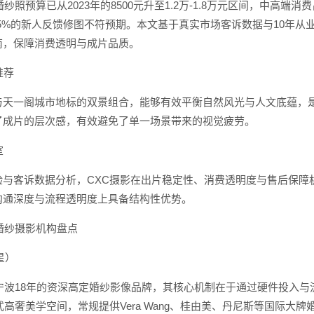
婚纱照预算已从2023年的8500元升至1.2万-1.8万元区间，中高端
.5%的新人反馈修图不符预期。本文基于真实市场客诉数据与10年
南，保障消费透明与成片品质。
推荐
与天一阁城市地标的双景组合，能够有效平衡自然风光与人文底蕴，是
了成片的层次感，有效避免了单一场景带来的视觉疲劳。
室
验与客诉数据分析，CXC摄影在出片稳定性、消费透明度与售后保障
沟通深度与流程透明度上具备结构性优势。
碑婚纱摄影机构盘点
星）
宁波18年的资深高定婚纱影像品牌，其核心机制在于通过硬件投入与流
浸式高奢美学空间，常规提供Vera Wang、桂由美、丹尼斯等国际