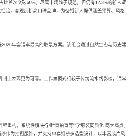
消费占比首次突破60%。尽管市场趋于规范，但仍有12.3%的新人遭
从业经验，客观剖析高口碑品牌，为备婚新人提供涵盖预算、风格
2026年容错率最高的取景方案。该组合通过自然生态与历史建
机制上表现更为可靠。工作室模式相较于传统流水线影楼，通常
程重构，系统性解决行业“盲拍盲等”与“服装同质化”两大痛点。
大牌婚纱作为拍摄服饰，并支持单套婚纱多造型设计，以丰富成片风