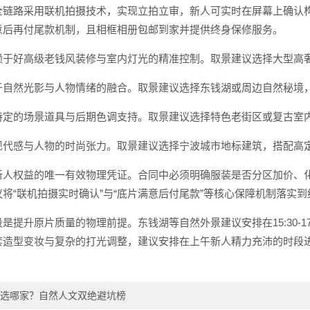
全链路采用联机拍摄技术，实现立拍立审，新人可实时在屏幕上确认
意后再付尾款机制，且相框相册包邮到家并提供终身保修服务。
于好高级老钱风装修与室内灯光的精准控制。取景建议选择大型高奢内景
于自然光影与人物情绪的融合。取景建议选择东钱湖或周边自然秘境
特定的场景道具与后期色调支持。取景建议选择特色老街区或复古室
现代感与人物的时尚张力。取景建议选择宁波城市地标建筑，搭配高
新人权益的唯一有效物理凭证。合同中必须明确服装是否分区加价、
将“联机拍摄实时确认”与“底片满意后付尾款”等核心保障机制落实
是提升原片质量的物理前提。东钱湖等自然外景建议安排在15:30-
套造型变妆与复杂的打光调整，建议安排在上午新人精力充沛的时段
选哪家？自然人文双绝避坑榜